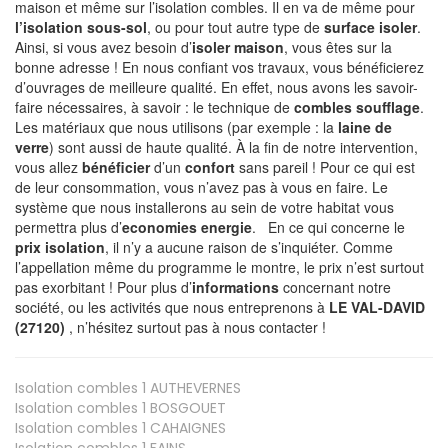
maison et même sur l’isolation combles. Il en va de même pour
l’isolation sous-sol
, ou pour tout autre type de
surface isoler
.
Ainsi, si vous avez besoin d’
isoler maison
, vous êtes sur la
bonne adresse ! En nous confiant vos travaux, vous bénéficierez
d’ouvrages de meilleure qualité. En effet, nous avons les savoir-
faire nécessaires, à savoir : le technique de
combles soufflage
.
Les matériaux que nous utilisons (par exemple : la
laine de
verre
) sont aussi de haute qualité. À la fin de notre intervention,
vous allez
bénéficier
d’un
confort
sans pareil ! Pour ce qui est
de leur consommation, vous n’avez pas à vous en faire. Le
système que nous installerons au sein de votre habitat vous
permettra plus d’
economies energie
. En ce qui concerne le
prix isolation
, il n’y a aucune raison de s’inquiéter. Comme
l’appellation même du programme le montre, le prix n’est surtout
pas exorbitant ! Pour plus d’
informations
concernant notre
société, ou les activités que nous entreprenons à
LE VAL-DAVID
(27120)
, n’hésitez surtout pas à nous contacter !
Isolation combles 1
AUTHEVERNES
Isolation combles 1
BOSGOUET
Isolation combles 1
CAHAIGNES
Isolation combles 1
FAINS