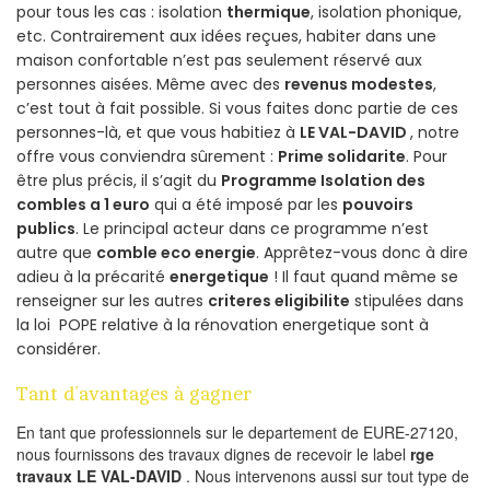
pour tous les cas : isolation
thermique
, isolation phonique,
etc. Contrairement aux idées reçues, habiter dans une
maison confortable n’est pas seulement réservé aux
personnes aisées. Même avec des
revenus modestes
,
c’est tout à fait possible. Si vous faites donc partie de ces
personnes-là, et que vous habitiez à
LE VAL-DAVID
, notre
offre vous conviendra sûrement :
Prime solidarite
. Pour
être plus précis, il s’agit du
Programme Isolation des
combles a 1 euro
qui a été imposé par les
pouvoirs
publics
. Le principal acteur dans ce programme n’est
autre que
comble eco energie
. Apprêtez-vous donc à dire
adieu à la précarité
energetique
! Il faut quand même se
renseigner sur les autres
criteres eligibilite
stipulées dans
la loi POPE relative à la rénovation energetique sont à
considérer.
Tant d’avantages à gagner
En tant que professionnels sur le departement de EURE-27120,
nous fournissons des travaux dignes de recevoir le label
rge
travaux LE VAL-DAVID
. Nous intervenons aussi sur tout type de