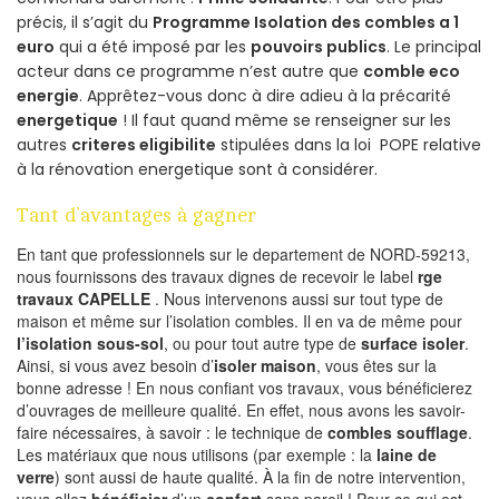
précis, il s’agit du
Programme Isolation des combles a 1
euro
qui a été imposé par les
pouvoirs publics
. Le principal
acteur dans ce programme n’est autre que
comble eco
energie
. Apprêtez-vous donc à dire adieu à la précarité
energetique
! Il faut quand même se renseigner sur les
autres
criteres eligibilite
stipulées dans la loi POPE relative
à la rénovation energetique sont à considérer.
Tant d’avantages à gagner
En tant que professionnels sur le departement de NORD-59213,
nous fournissons des travaux dignes de recevoir le label
rge
travaux CAPELLE
. Nous intervenons aussi sur tout type de
maison et même sur l’isolation combles. Il en va de même pour
l’isolation sous-sol
, ou pour tout autre type de
surface isoler
.
Ainsi, si vous avez besoin d’
isoler maison
, vous êtes sur la
bonne adresse ! En nous confiant vos travaux, vous bénéficierez
d’ouvrages de meilleure qualité. En effet, nous avons les savoir-
faire nécessaires, à savoir : le technique de
combles soufflage
.
Les matériaux que nous utilisons (par exemple : la
laine de
verre
) sont aussi de haute qualité. À la fin de notre intervention,
vous allez
bénéficier
d’un
confort
sans pareil ! Pour ce qui est