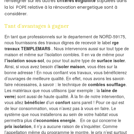
renseigner sur les autres
criteres eligibilite
stipulées dans
la loi POPE relative à la rénovation energetique sont à
considérer.
Tant d’avantages à gagner
En tant que professionnels sur le departement de NORD-59175,
nous fournissons des travaux dignes de recevoir le label
rge
travaux TEMPLEMARS
. Nous intervenons aussi sur tout type de
maison et même sur l’isolation combles. Il en va de même pour
l’isolation sous-sol
, ou pour tout autre type de
surface isoler
.
Ainsi, si vous avez besoin d’
isoler maison
, vous êtes sur la
bonne adresse ! En nous confiant vos travaux, vous bénéficierez
d’ouvrages de meilleure qualité. En effet, nous avons les savoir-
faire nécessaires, à savoir : le technique de
combles soufflage
.
Les matériaux que nous utilisons (par exemple : la
laine de
verre
) sont aussi de haute qualité. À la fin de notre intervention,
vous allez
bénéficier
d’un
confort
sans pareil ! Pour ce qui est
de leur consommation, vous n’avez pas à vous en faire. Le
système que nous installerons au sein de votre habitat vous
permettra plus d’
economies energie
. En ce qui concerne le
prix isolation
, il n’y a aucune raison de s’inquiéter. Comme
l’appellation même du programme le montre, le prix n’est surtout