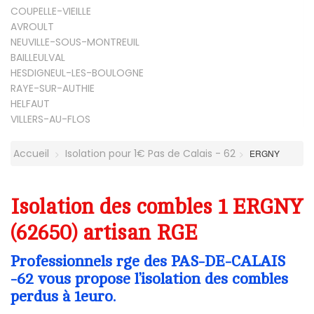
COUPELLE-VIEILLE
AVROULT
NEUVILLE-SOUS-MONTREUIL
BAILLEULVAL
HESDIGNEUL-LES-BOULOGNE
RAYE-SUR-AUTHIE
HELFAUT
VILLERS-AU-FLOS
Accueil
Isolation pour 1€ Pas de Calais - 62
ERGNY
Isolation des combles 1 ERGNY
(62650) artisan RGE
Professionnels rge des PAS-DE-CALAIS
-62 vous propose l’isolation des combles
perdus à 1euro.