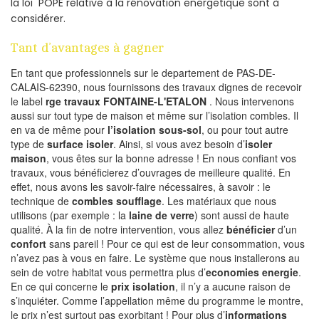
la loi POPE relative à la rénovation energetique sont à
considérer.
Tant d’avantages à gagner
En tant que professionnels sur le departement de PAS-DE-
CALAIS-62390, nous fournissons des travaux dignes de recevoir
le label
rge travaux FONTAINE-L'ETALON
. Nous intervenons
aussi sur tout type de maison et même sur l’isolation combles. Il
en va de même pour
l’isolation sous-sol
, ou pour tout autre
type de
surface isoler
. Ainsi, si vous avez besoin d’
isoler
maison
, vous êtes sur la bonne adresse ! En nous confiant vos
travaux, vous bénéficierez d’ouvrages de meilleure qualité. En
effet, nous avons les savoir-faire nécessaires, à savoir : le
technique de
combles soufflage
. Les matériaux que nous
utilisons (par exemple : la
laine de verre
) sont aussi de haute
qualité. À la fin de notre intervention, vous allez
bénéficier
d’un
confort
sans pareil ! Pour ce qui est de leur consommation, vous
n’avez pas à vous en faire. Le système que nous installerons au
sein de votre habitat vous permettra plus d’
economies energie
.
En ce qui concerne le
prix isolation
, il n’y a aucune raison de
s’inquiéter. Comme l’appellation même du programme le montre,
le prix n’est surtout pas exorbitant ! Pour plus d’
informations