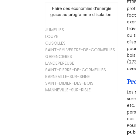
ETRE
Faire des économies d'énergie
prof
grace au programme d'isolation!
fact
exem
trav
JUMELLES
au s
LOUYE
d’is
GLISOLLES
pour
SAINT-SYLVESTRE-DE-CORMEILLES
bois
GARENCIERES
(273
LANDEPEREUSE
avec
SAINT-PIERRE-DE-CORMEILLES
BARNEVILLE-SUR-SEINE
Pr
SAINT-DIDIER-DES-BOIS
MANNEVILLE-SUR-RISLE
Les
semb
etc.
per
ces 
Pour
pub