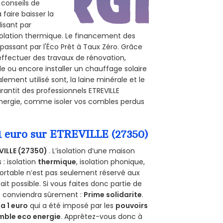
 conseils de
 faire baisser la
lisant par
isolation thermique. Le financement des
passant par l'Éco Prêt à Taux Zéro. Grâce
effectuer des travaux de rénovation,
ale ou encore installer un chauffage solaire
ement utilisé sont, la laine minérale et le
rantit des professionnels ETREVILLE
’énergie, comme isoler vos combles perdus
 1 euro sur ETREVILLE (27350)
VILLE (27350)
. L’isolation d’une maison
 : isolation
thermique
, isolation phonique,
ortable n’est pas seulement réservé aux
 fait possible. Si vous faites donc partie de
us conviendra sûrement :
Prime solidarite
.
a 1 euro
qui a été imposé par les
pouvoirs
mble eco energie
. Apprêtez-vous donc à