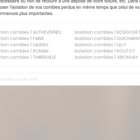
nécessaire ou non de recourir à une dépose de votre toiture, etc. Dans 
oser l’isolation de vos combles perdus en même temps que celui de vot
ormances plus importantes.
ation combles 1
AUTHEVERNES
Isolation combles 1
BOSGOUE
ation combles 1
FAINS
Isolation combles 1
GUICHAINVI
ation combles 1
LAUNAY
Isolation combles 1
LILLY
ation combles 1
ROMAN
Isolation combles 1
ROUTOT
ation combles 1
THIBERVILLE
Isolation combles 1
VIRONVAY