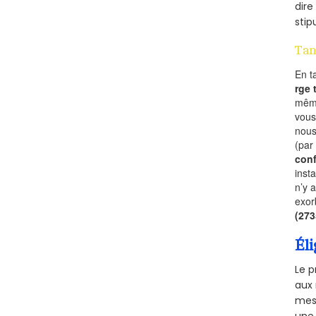
dire
stip
Tan
En t
rge
mêm
vous
nous
(par
conf
inst
n’y 
exor
(27
Éli
Le p
aux 
mesu