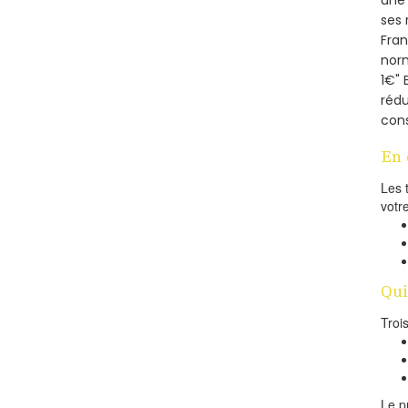
une 
ses 
Fra
norm
1€" 
rédu
cons
En 
Les 
votr
Qui
Troi
Le p