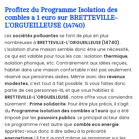
Profitez du Programme Isolation des
combles a 1 euro sur BRETTEVILLE-
L'ORGUEILLEUSE (14740)
Les
sociétés polluantes
se font de plus en plus
nombreuses à
BRETTEVILLE-L'ORGUEILLEUSE (14740)
.
L’isolation d’une maison semble donc être une nécessité,
ce qui est valable pour tous les cas : isolation
thermique
,
isolation phonique, etc. Contrairement aux idées reçues,
habiter dans une maison confortable n’est pas seulement
réservé aux personnes aisées. Même avec des
revenus
modestes
, c’est tout à fait possible. Si vous faites donc
partie de ces personnes-là, et que vous habitiez à
BRETTEVILLE-L'ORGUEILLEUSE
, notre offre vous conviendra
sûrement :
Prime solidarite
. Pour être plus précis, il s’agit
du
Programme Isolation des combles a 1 euro
qui a été
imposé par les
pouvoirs publics
. Le principal acteur dans
ce programme n’est autre que
comble eco energie
.
Apprêtez-vous donc à dire adieu à la précarité
energetique
! Il faut quand même se renseigner sur les