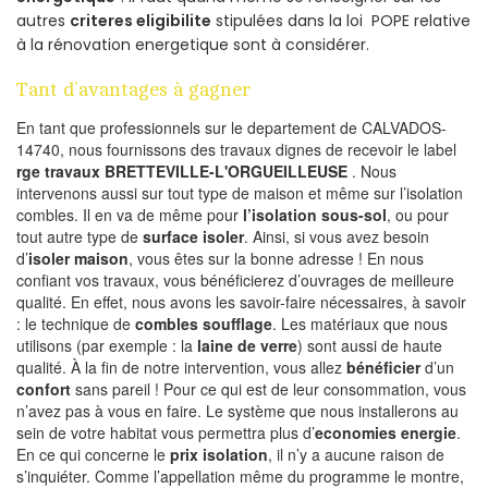
autres
criteres eligibilite
stipulées dans la loi POPE relative
à la rénovation energetique sont à considérer.
Tant d’avantages à gagner
En tant que professionnels sur le departement de CALVADOS-
14740, nous fournissons des travaux dignes de recevoir le label
rge travaux BRETTEVILLE-L'ORGUEILLEUSE
. Nous
intervenons aussi sur tout type de maison et même sur l’isolation
combles. Il en va de même pour
l’isolation sous-sol
, ou pour
tout autre type de
surface isoler
. Ainsi, si vous avez besoin
d’
isoler maison
, vous êtes sur la bonne adresse ! En nous
confiant vos travaux, vous bénéficierez d’ouvrages de meilleure
qualité. En effet, nous avons les savoir-faire nécessaires, à savoir
: le technique de
combles soufflage
. Les matériaux que nous
utilisons (par exemple : la
laine de verre
) sont aussi de haute
qualité. À la fin de notre intervention, vous allez
bénéficier
d’un
confort
sans pareil ! Pour ce qui est de leur consommation, vous
n’avez pas à vous en faire. Le système que nous installerons au
sein de votre habitat vous permettra plus d’
economies energie
.
En ce qui concerne le
prix isolation
, il n’y a aucune raison de
s’inquiéter. Comme l’appellation même du programme le montre,