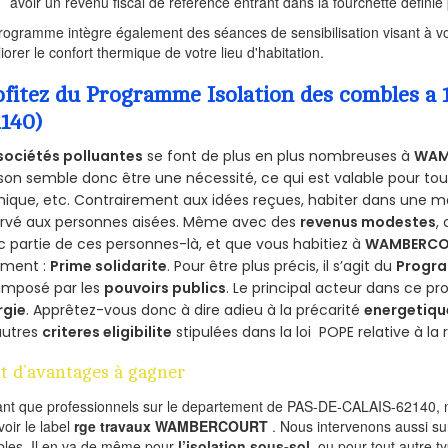
avoir un revenu fiscal de référence entrant dans la fourchette définie p
rogramme intègre également des séances de sensibilisation visant à vo
iorer le confort thermique de votre lieu d'habitation.
ofitez du Programme Isolation des combles
2140)
sociétés polluantes
se font de plus en plus nombreuses à
WAM
on semble donc être une nécessité, ce qui est valable pour tous 
ique, etc. Contrairement aux idées reçues, habiter dans une m
ervé aux personnes aisées. Même avec des
revenus modestes
,
 partie de ces personnes-là, et que vous habitiez à
WAMBERC
ement :
Prime solidarite
. Pour être plus précis, il s’agit du
Progra
imposé par les
pouvoirs publics
. Le principal acteur dans ce 
rgie
. Apprêtez-vous donc à dire adieu à la précarité
energetiqu
autres
criteres eligibilite
stipulées dans la loi POPE relative à l
t d’avantages à gagner
ant que professionnels sur le departement de PAS-DE-CALAIS-62140, n
voir le label
rge travaux WAMBERCOURT
. Nous intervenons aussi su
les. Il en va de même pour
l’isolation sous-sol
, ou pour tout autre 