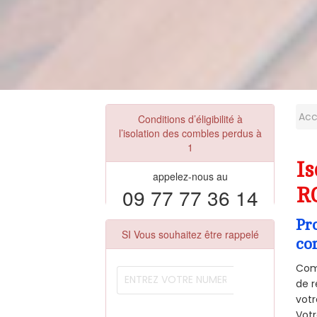
Acc
Conditions d’éligibilité à
l’isolation des combles perdus à
1
Is
appelez-nous au
09 77 77 36 14
R
Pr
SI Vous souhaitez être rappelé
co
Comm
de r
votr
Vot