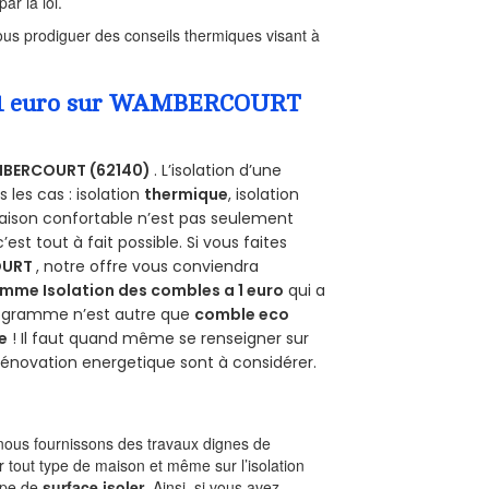
ar la loi.
us prodiguer des conseils thermiques visant à
 a 1 euro sur WAMBERCOURT
BERCOURT (62140)
. L’isolation d’une
les cas : isolation
thermique
, isolation
aison confortable n’est pas seulement
 c’est tout à fait possible. Si vous faites
OURT
, notre offre vous conviendra
mme Isolation des combles a 1 euro
qui a
programme n’est autre que
comble eco
e
! Il faut quand même se renseigner sur
a rénovation energetique sont à considérer.
ous fournissons des travaux dignes de
r tout type de maison et même sur l’isolation
type de
surface isoler
. Ainsi, si vous avez