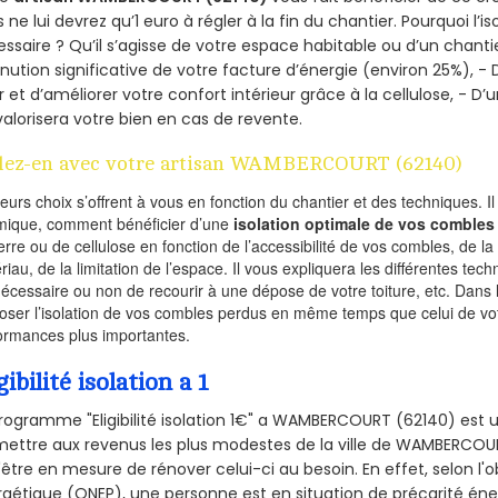
 ne lui devrez qu’1 euro à régler à la fin du chantier. Pourquoi l’i
ssaire ? Qu’il s’agisse de votre espace habitable ou d’un chantie
nution significative de votre facture d’énergie (environ 25%), - 
r et d’améliorer votre confort intérieur grâce à la cellulose, -
valorisera votre bien en cas de revente.
lez-en avec votre artisan WAMBERCOURT (62140)
ieurs choix s’offrent à vous en fonction du chantier et des techniques. I
mique, comment bénéficier d’une
isolation optimale de vos combles
erre ou de cellulose en fonction de l’accessibilité de vos combles, de l
riau, de la limitation de l’espace. Il vous expliquera les différentes techn
nécessaire ou non de recourir à une dépose de votre toiture, etc. Dans 
oser l’isolation de vos combles perdus en même temps que celui de vot
ormances plus importantes.
gibilité isolation a 1
rogramme "Eligibilité isolation 1€" a WAMBERCOURT (62140) est
ettre aux revenus les plus modestes de la ville de WAMBERCOUR
'être en mesure de rénover celui-ci au besoin. En effet, selon l'
gétique (ONEP), une personne est en situation de précarité én