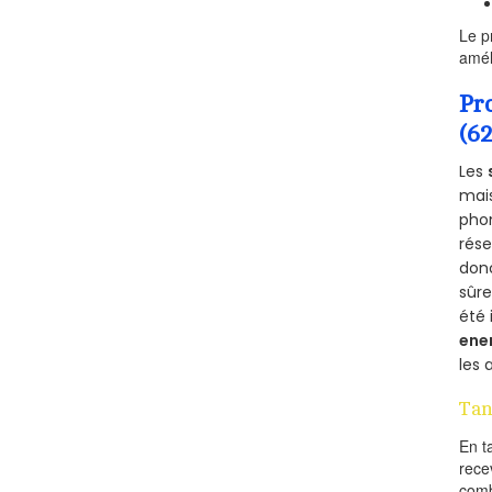
Le p
amél
Pr
(6
Les
mais
phon
rés
donc
sûr
été 
ene
les 
Tan
En t
rece
comb