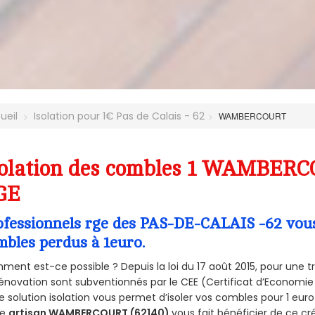
ueil
Isolation pour 1€ Pas de Calais - 62
WAMBERCOURT
olation des combles 1 WAMBERCO
GE
ofessionnels rge des PAS-DE-CALAIS -62 vous 
mbles perdus à 1euro.
ent est-ce possible ? Depuis la loi du 17 août 2015, pour une tr
énovation sont subventionnés par le CEE (Certificat d’Economie
e solution isolation vous permet d’isoler vos combles pour 1 e
re
artisan WAMBERCOURT (62140)
vous fait bénéficier de ce cré