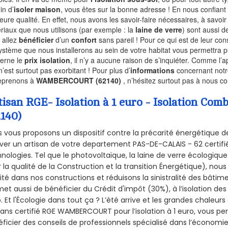
in d’
isoler maison
, vous êtes sur la bonne adresse ! En nous confiant
leure qualité. En effet, nous avons les savoir-faire nécessaires, à savoir
riaux que nous utilisons (par exemple : la
laine de verre
) sont aussi de
 allez
bénéficier
d’un
confort
sans pareil ! Pour ce qui est de leur co
ystème que nous installerons au sein de votre habitat vous permettra p
erne le
prix isolation
, il n’y a aucune raison de s’inquiéter. Comme l
n’est surtout pas exorbitant ! Pour plus d’
informations
concernant notre
eprenons à
WAMBERCOURT (62140)
, n’hésitez surtout pas à nous co
tisan RGE- Isolation à 1 euro - Isolation 
2140)
 vous proposons un dispositif contre la précarité énergétique de
ver un artisan de votre departement PAS-DE-CALAIS - 62 certifié
nologies. Tel que le photovoltaïque, la laine de verre écologiqu
 la qualité de la Construction et la
transition Énergétique), nous
ité dans nos constructions et réduisons la sinistralité des bâtim
et aussi de bénéficier du Crédit d'impôt (30%), à l’isolation de
. Et l'Écologie dans tout ça ? L’été arrive et les grandes chaleurs
sans certifié RGE WAMBERCOURT pour l’isolation à 1 euro, vous p
ficier des conseils de professionnels spécialisé dans l’économie 