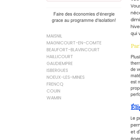
Vous
néce
Faire des économies d'énergie
dimi
grace au programme d'isolation!
hive
qui 
MAISNIL
MAGNICOURT-EN-COMTE
Par
BEAUFORT-BLAVINCOURT
HAILLICOURT
Plus
ther
GAUDIEMPRE
de v
ISBERGUES
maté
NOEUX-LES-MINES
est 
FRENCQ
prop
COUIN
perf
WAMIN
Éli
Le p
perm
et d
éner