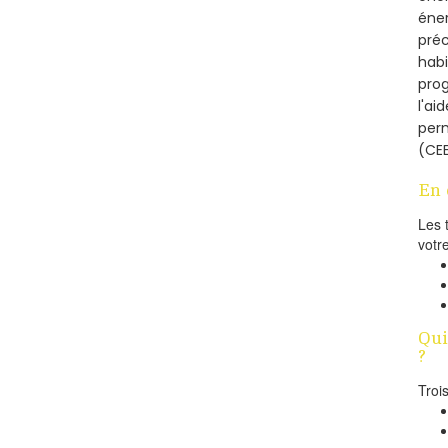
éner
préc
habi
prog
l'ai
per
(CEE
En 
Les 
votr
Qui
?
Troi