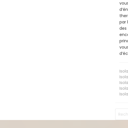
vous
d’én
ther
par 
des 
enco
prin
vous
d’éc
Isol
Isol
Isol
Isol
Isol