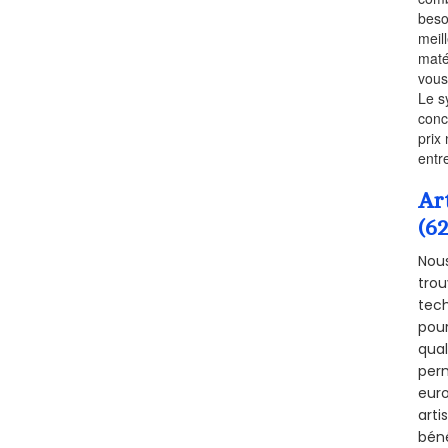
beso
meil
maté
vous
Le s
conc
prix 
entr
Ar
(6
Nous
trou
tech
pour
qual
perm
euro
arti
béné