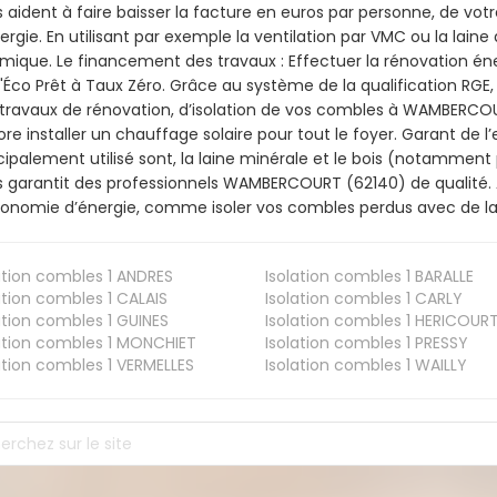
 aident à faire baisser la facture en euros par personne, de votr
ergie. En utilisant par exemple la ventilation par VMC ou la laine 
mique. Le financement des travaux : Effectuer la rénovation é
l'Éco Prêt à Taux Zéro. Grâce au système de la qualification RG
travaux de rénovation, d’isolation de vos combles à WAMBERCOURT
re installer un chauffage solaire pour tout le foyer. Garant de 
cipalement utilisé sont, la laine minérale et le bois (notamment 
 garantit des professionnels WAMBERCOURT (62140) de qualité. A
onomie d’énergie, comme isoler vos combles perdus avec de la 
ation combles 1
ANDRES
Isolation combles 1
BARALLE
ation combles 1
CALAIS
Isolation combles 1
CARLY
ation combles 1
GUINES
Isolation combles 1
HERICOUR
ation combles 1
MONCHIET
Isolation combles 1
PRESSY
ation combles 1
VERMELLES
Isolation combles 1
WAILLY