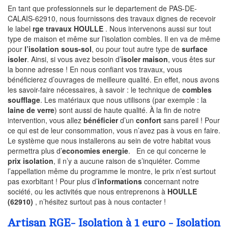
En tant que professionnels sur le departement de PAS-DE-
CALAIS-62910, nous fournissons des travaux dignes de recevoir
le label
rge travaux HOULLE
. Nous intervenons aussi sur tout
type de maison et même sur l’isolation combles. Il en va de même
pour
l’isolation sous-sol
, ou pour tout autre type de
surface
isoler
. Ainsi, si vous avez besoin d’
isoler maison
, vous êtes sur
la bonne adresse ! En nous confiant vos travaux, vous
bénéficierez d’ouvrages de meilleure qualité. En effet, nous avons
les savoir-faire nécessaires, à savoir : le technique de
combles
soufflage
. Les matériaux que nous utilisons (par exemple : la
laine de verre
) sont aussi de haute qualité. À la fin de notre
intervention, vous allez
bénéficier
d’un
confort
sans pareil ! Pour
ce qui est de leur consommation, vous n’avez pas à vous en faire.
Le système que nous installerons au sein de votre habitat vous
permettra plus d’
economies energie
. En ce qui concerne le
prix isolation
, il n’y a aucune raison de s’inquiéter. Comme
l’appellation même du programme le montre, le prix n’est surtout
pas exorbitant ! Pour plus d’
informations
concernant notre
société, ou les activités que nous entreprenons à
HOULLE
(62910)
, n’hésitez surtout pas à nous contacter !
Artisan RGE- Isolation à 1 euro - Isolation