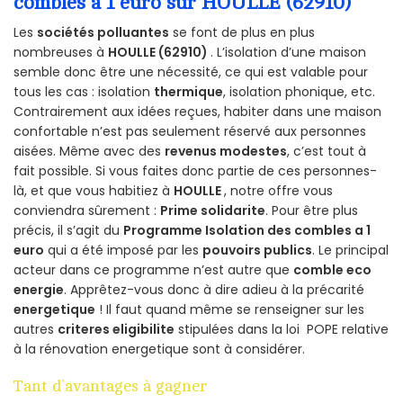
combles a 1 euro sur HOULLE (62910)
Les
sociétés polluantes
se font de plus en plus
nombreuses à
HOULLE (62910)
. L’isolation d’une maison
semble donc être une nécessité, ce qui est valable pour
tous les cas : isolation
thermique
, isolation phonique, etc.
Contrairement aux idées reçues, habiter dans une maison
confortable n’est pas seulement réservé aux personnes
aisées. Même avec des
revenus modestes
, c’est tout à
fait possible. Si vous faites donc partie de ces personnes-
là, et que vous habitiez à
HOULLE
, notre offre vous
conviendra sûrement :
Prime solidarite
. Pour être plus
précis, il s’agit du
Programme Isolation des combles a 1
euro
qui a été imposé par les
pouvoirs publics
. Le principal
acteur dans ce programme n’est autre que
comble eco
energie
. Apprêtez-vous donc à dire adieu à la précarité
energetique
! Il faut quand même se renseigner sur les
autres
criteres eligibilite
stipulées dans la loi POPE relative
à la rénovation energetique sont à considérer.
Tant d’avantages à gagner