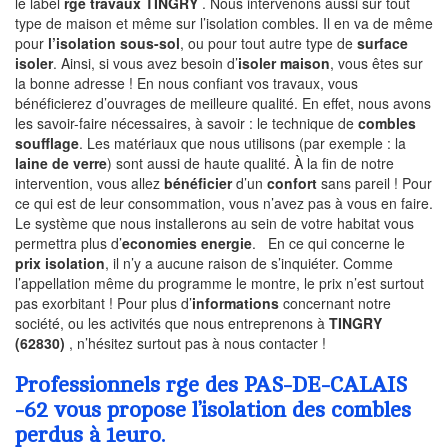
le label
rge travaux TINGRY
. Nous intervenons aussi sur tout
type de maison et même sur l’isolation combles. Il en va de même
pour
l’isolation sous-sol
, ou pour tout autre type de
surface
isoler
. Ainsi, si vous avez besoin d’
isoler maison
, vous êtes sur
la bonne adresse ! En nous confiant vos travaux, vous
bénéficierez d’ouvrages de meilleure qualité. En effet, nous avons
les savoir-faire nécessaires, à savoir : le technique de
combles
soufflage
. Les matériaux que nous utilisons (par exemple : la
laine de verre
) sont aussi de haute qualité. À la fin de notre
intervention, vous allez
bénéficier
d’un
confort
sans pareil ! Pour
ce qui est de leur consommation, vous n’avez pas à vous en faire.
Le système que nous installerons au sein de votre habitat vous
permettra plus d’
economies energie
. En ce qui concerne le
prix isolation
, il n’y a aucune raison de s’inquiéter. Comme
l’appellation même du programme le montre, le prix n’est surtout
pas exorbitant ! Pour plus d’
informations
concernant notre
société, ou les activités que nous entreprenons à
TINGRY
(62830)
, n’hésitez surtout pas à nous contacter !
Professionnels rge des PAS-DE-CALAIS
-62 vous propose l’isolation des combles
perdus à 1euro.