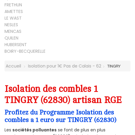
FRETHUN
AMETTES
LE WAST
NESLES
MENCAS
QUILEN
HUBERSENT
BOIRY-BECQUERELLE
Accueil
Isolation pour 1€ Pas de Calais - 62
TINGRY
Isolation des combles 1
TINGRY (62830) artisan RGE
Profitez du Programme Isolation des
combles a 1 euro sur TINGRY (62830)
Les
sociétés polluantes
se font de plus en plus