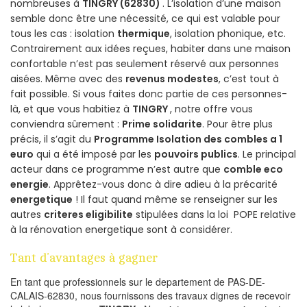
nombreuses à
TINGRY (62830)
. L’isolation d’une maison
semble donc être une nécessité, ce qui est valable pour
tous les cas : isolation
thermique
, isolation phonique, etc.
Contrairement aux idées reçues, habiter dans une maison
confortable n’est pas seulement réservé aux personnes
aisées. Même avec des
revenus modestes
, c’est tout à
fait possible. Si vous faites donc partie de ces personnes-
là, et que vous habitiez à
TINGRY
, notre offre vous
conviendra sûrement :
Prime solidarite
. Pour être plus
précis, il s’agit du
Programme Isolation des combles a 1
euro
qui a été imposé par les
pouvoirs publics
. Le principal
acteur dans ce programme n’est autre que
comble eco
energie
. Apprêtez-vous donc à dire adieu à la précarité
energetique
! Il faut quand même se renseigner sur les
autres
criteres eligibilite
stipulées dans la loi POPE relative
à la rénovation energetique sont à considérer.
Tant d’avantages à gagner
En tant que professionnels sur le departement de PAS-DE-
CALAIS-62830, nous fournissons des travaux dignes de recevoir