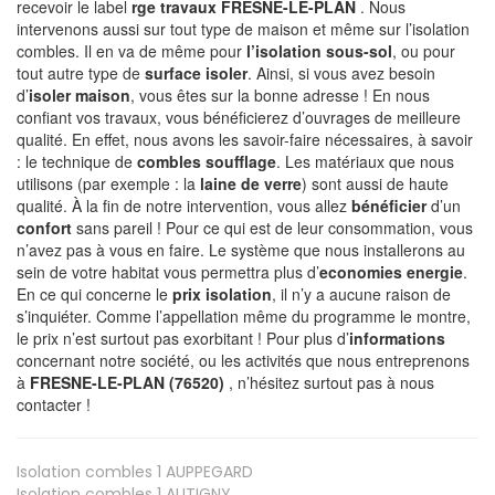
recevoir le label
rge travaux FRESNE-LE-PLAN
. Nous
intervenons aussi sur tout type de maison et même sur l’isolation
combles. Il en va de même pour
l’isolation sous-sol
, ou pour
tout autre type de
surface isoler
. Ainsi, si vous avez besoin
d’
isoler maison
, vous êtes sur la bonne adresse ! En nous
confiant vos travaux, vous bénéficierez d’ouvrages de meilleure
qualité. En effet, nous avons les savoir-faire nécessaires, à savoir
: le technique de
combles soufflage
. Les matériaux que nous
utilisons (par exemple : la
laine de verre
) sont aussi de haute
qualité. À la fin de notre intervention, vous allez
bénéficier
d’un
confort
sans pareil ! Pour ce qui est de leur consommation, vous
n’avez pas à vous en faire. Le système que nous installerons au
sein de votre habitat vous permettra plus d’
economies energie
.
En ce qui concerne le
prix isolation
, il n’y a aucune raison de
s’inquiéter. Comme l’appellation même du programme le montre,
le prix n’est surtout pas exorbitant ! Pour plus d’
informations
concernant notre société, ou les activités que nous entreprenons
à
FRESNE-LE-PLAN (76520)
, n’hésitez surtout pas à nous
contacter !
Isolation combles 1
AUPPEGARD
Isolation combles 1
AUTIGNY