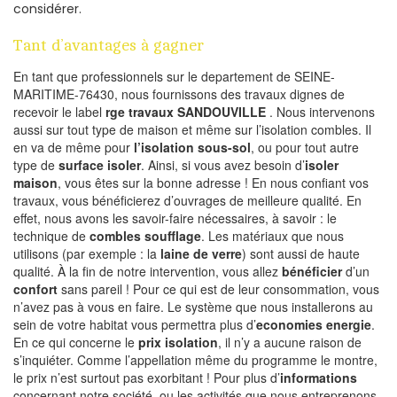
considérer.
Tant d’avantages à gagner
En tant que professionnels sur le departement de SEINE-
MARITIME-76430, nous fournissons des travaux dignes de
recevoir le label
rge travaux SANDOUVILLE
. Nous intervenons
aussi sur tout type de maison et même sur l’isolation combles. Il
en va de même pour
l’isolation sous-sol
, ou pour tout autre
type de
surface isoler
. Ainsi, si vous avez besoin d’
isoler
maison
, vous êtes sur la bonne adresse ! En nous confiant vos
travaux, vous bénéficierez d’ouvrages de meilleure qualité. En
effet, nous avons les savoir-faire nécessaires, à savoir : le
technique de
combles soufflage
. Les matériaux que nous
utilisons (par exemple : la
laine de verre
) sont aussi de haute
qualité. À la fin de notre intervention, vous allez
bénéficier
d’un
confort
sans pareil ! Pour ce qui est de leur consommation, vous
n’avez pas à vous en faire. Le système que nous installerons au
sein de votre habitat vous permettra plus d’
economies energie
.
En ce qui concerne le
prix isolation
, il n’y a aucune raison de
s’inquiéter. Comme l’appellation même du programme le montre,
le prix n’est surtout pas exorbitant ! Pour plus d’
informations
concernant notre société, ou les activités que nous entreprenons