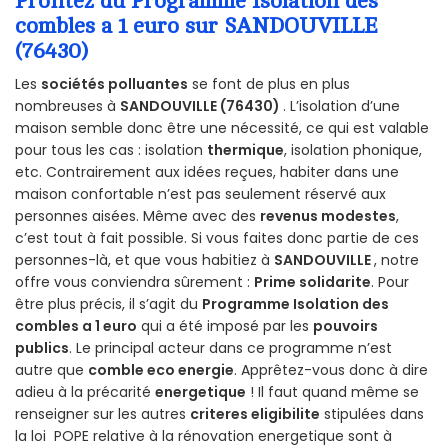
Profitez du Programme Isolation des
combles a 1 euro sur SANDOUVILLE
(76430)
Les
sociétés polluantes
se font de plus en plus
nombreuses à
SANDOUVILLE (76430)
. L’isolation d’une
maison semble donc être une nécessité, ce qui est valable
pour tous les cas : isolation
thermique
, isolation phonique,
etc. Contrairement aux idées reçues, habiter dans une
maison confortable n’est pas seulement réservé aux
personnes aisées. Même avec des
revenus modestes
,
c’est tout à fait possible. Si vous faites donc partie de ces
personnes-là, et que vous habitiez à
SANDOUVILLE
, notre
offre vous conviendra sûrement :
Prime solidarite
. Pour
être plus précis, il s’agit du
Programme Isolation des
combles a 1 euro
qui a été imposé par les
pouvoirs
publics
. Le principal acteur dans ce programme n’est
autre que
comble eco energie
. Apprêtez-vous donc à dire
adieu à la précarité
energetique
! Il faut quand même se
renseigner sur les autres
criteres eligibilite
stipulées dans
la loi POPE relative à la rénovation energetique sont à