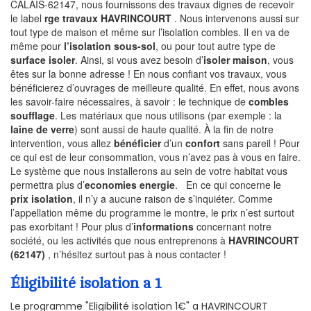
CALAIS-62147, nous fournissons des travaux dignes de recevoir
le label
rge travaux HAVRINCOURT
. Nous intervenons aussi sur
tout type de maison et même sur l’isolation combles. Il en va de
même pour
l’isolation sous-sol
, ou pour tout autre type de
surface isoler
. Ainsi, si vous avez besoin d’
isoler maison
, vous
êtes sur la bonne adresse ! En nous confiant vos travaux, vous
bénéficierez d’ouvrages de meilleure qualité. En effet, nous avons
les savoir-faire nécessaires, à savoir : le technique de
combles
soufflage
. Les matériaux que nous utilisons (par exemple : la
laine de verre
) sont aussi de haute qualité. À la fin de notre
intervention, vous allez
bénéficier
d’un
confort
sans pareil ! Pour
ce qui est de leur consommation, vous n’avez pas à vous en faire.
Le système que nous installerons au sein de votre habitat vous
permettra plus d’
economies energie
. En ce qui concerne le
prix isolation
, il n’y a aucune raison de s’inquiéter. Comme
l’appellation même du programme le montre, le prix n’est surtout
pas exorbitant ! Pour plus d’
informations
concernant notre
société, ou les activités que nous entreprenons à
HAVRINCOURT
(62147)
, n’hésitez surtout pas à nous contacter !
Éligibilité isolation a 1
Le programme "Eligibilité isolation 1€" a HAVRINCOURT