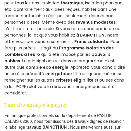
pour tous les cas : isolation
thermique
, isolation phonique,
etc. Contrairement aux idées reçues, habiter dans une
maison confortable n’est pas seulement réservé aux
personnes aisées. Même avec des
revenus modestes
,
c’est tout à fait possible. Si vous faites donc partie de ces
personnes-là, et que vous habitiez à
BAINCTHUN
, notre
offre vous conviendra sûrement :
Prime solidarite
. Pour
être plus précis, il s’agit du
Programme Isolation des
combles a 1 euro
qui a été imposé par les
pouvoirs
publics
. Le principal acteur dans ce programme n’est
autre que
comble eco energie
. Apprêtez-vous donc à dire
adieu à la précarité
energetique
! Il faut quand même se
renseigner sur les autres
criteres eligibilite
stipulées dans
la loi POPE relative à la rénovation energetique sont à
considérer.
Tant d’avantages à gagner
En tant que professionnels sur le departement de PAS-DE-
CALAIS-62360, nous fournissons des travaux dignes de recevoir
le label
rge travaux BAINCTHUN
. Nous intervenons aussi sur