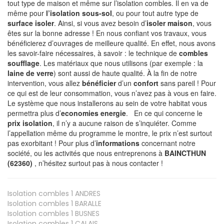
tout type de maison et même sur l’isolation combles. Il en va de
même pour
l’isolation sous-sol
, ou pour tout autre type de
surface isoler
. Ainsi, si vous avez besoin d’
isoler maison
, vous
êtes sur la bonne adresse ! En nous confiant vos travaux, vous
bénéficierez d’ouvrages de meilleure qualité. En effet, nous avons
les savoir-faire nécessaires, à savoir : le technique de
combles
soufflage
. Les matériaux que nous utilisons (par exemple : la
laine de verre
) sont aussi de haute qualité. À la fin de notre
intervention, vous allez
bénéficier
d’un
confort
sans pareil ! Pour
ce qui est de leur consommation, vous n’avez pas à vous en faire.
Le système que nous installerons au sein de votre habitat vous
permettra plus d’
economies energie
. En ce qui concerne le
prix isolation
, il n’y a aucune raison de s’inquiéter. Comme
l’appellation même du programme le montre, le prix n’est surtout
pas exorbitant ! Pour plus d’
informations
concernant notre
société, ou les activités que nous entreprenons à
BAINCTHUN
(62360)
, n’hésitez surtout pas à nous contacter !
Isolation combles 1
ANDRES
Isolation combles 1
BARALLE
Isolation combles 1
BUSNES
Isolation combles 1
CALAIS