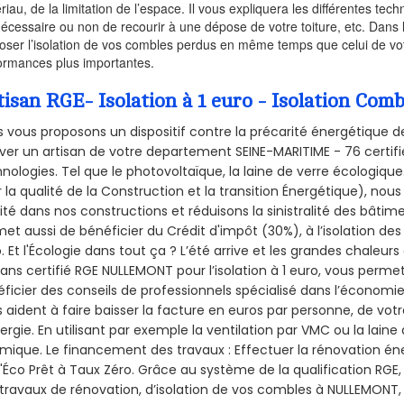
riau, de la limitation de l’espace. Il vous expliquera les différentes techn
nécessaire ou non de recourir à une dépose de votre toiture, etc. Dans 
oser l’isolation de vos combles perdus en même temps que celui de vot
ormances plus importantes.
tisan RGE- Isolation à 1 euro - Isolation C
 vous proposons un dispositif contre la précarité énergétique de
ver un artisan de votre departement SEINE-MARITIME - 76 certifié
nologies. Tel que le photovoltaïque, la laine de verre écologiqu
 la qualité de la Construction et la
transition Énergétique), nous
ité dans nos constructions et réduisons la sinistralité des bâtim
et aussi de bénéficier du Crédit d'impôt (30%), à l’isolation de
. Et l'Écologie dans tout ça ? L’été arrive et les grandes chaleurs
sans certifié RGE NULLEMONT pour l’isolation à 1 euro, vous perme
ficier des conseils de professionnels spécialisé dans l’économie 
 aident à faire baisser la facture en euros par personne, de votr
ergie. En utilisant par exemple la ventilation par VMC ou la laine 
mique. Le financement des travaux : Effectuer la rénovation é
l'Éco Prêt à Taux Zéro. Grâce au système de la qualification RG
travaux de rénovation, d’isolation de vos combles à NULLEMONT, 