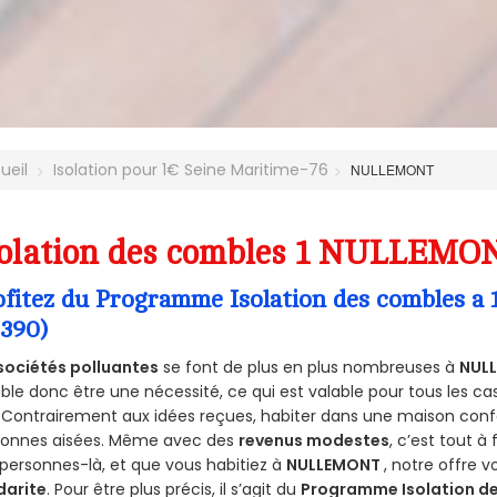
ueil
Isolation pour 1€ Seine Maritime-76
NULLEMONT
olation des combles 1 NULLEMON
ofitez du Programme Isolation des combles
6390)
sociétés polluantes
se font de plus en plus nombreuses à
NUL
le donc être une nécessité, ce qui est valable pour tous les cas
 Contrairement aux idées reçues, habiter dans une maison conf
sonnes aisées. Même avec des
revenus modestes
, c’est tout à
personnes-là, et que vous habitiez à
NULLEMONT
, notre offre 
darite
. Pour être plus précis, il s’agit du
Programme Isolation de