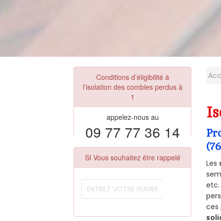
Acc
Conditions d’éligibilité à
l’isolation des combles perdus à
1
Is
appelez-nous au
09 77 77 36 14
Pr
(7
SI Vous souhaitez être rappelé
Les
semb
etc.
per
ces 
soli