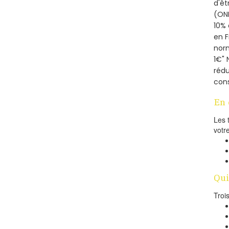
d'êt
(ONE
10% 
en 
norm
1€" 
rédu
cons
En 
Les 
votr
Qui
Troi