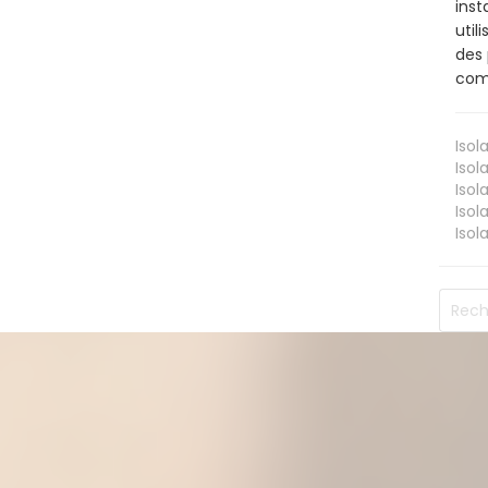
inst
util
des 
comm
Isol
Isol
Isol
Isol
Isol