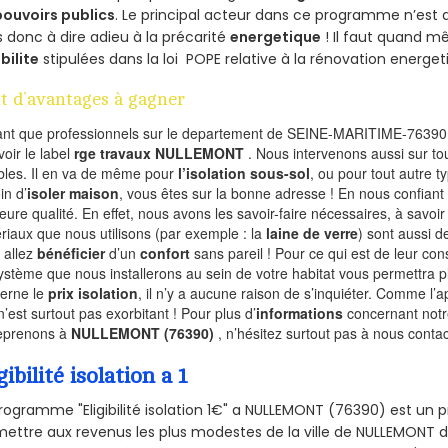
pouvoirs publics
. Le principal acteur dans ce programme n’est
 donc à dire adieu à la précarité
energetique
! Il faut quand m
ibilite
stipulées dans la loi POPE relative à la rénovation energet
t d’avantages à gagner
ant que professionnels sur le departement de SEINE-MARITIME-76390,
voir le label
rge travaux NULLEMONT
. Nous intervenons aussi sur to
les. Il en va de même pour
l’isolation sous-sol
, ou pour tout autre 
in d’
isoler maison
, vous êtes sur la bonne adresse ! En nous confiant
leure qualité. En effet, nous avons les savoir-faire nécessaires, à savoir
riaux que nous utilisons (par exemple : la
laine de verre
) sont aussi de
 allez
bénéficier
d’un
confort
sans pareil ! Pour ce qui est de leur co
ystème que nous installerons au sein de votre habitat vous permettra p
erne le
prix isolation
, il n’y a aucune raison de s’inquiéter. Comme l
n’est surtout pas exorbitant ! Pour plus d’
informations
concernant notre
eprenons à
NULLEMONT (76390)
, n’hésitez surtout pas à nous contac
gibilité isolation a 1
rogramme "Eligibilité isolation 1€" a NULLEMONT (76390) est un
ettre aux revenus les plus modestes de la ville de NULLEMONT d