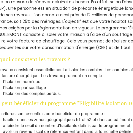
re en mesure de rénover celui-ci au besoin. En effet, selon l'ob
P), une personne est en situation de précarité énergétique lo
de ses revenus. L'on compte ainsi près de 12 millions de personn
France, soit 25% des ménages.
L'objectif est que votre habitat s
es exigées par la réglementation en vigueur. Le programme "Éligi
NULLEMONT consiste à isoler votre maison à l'aide d'un soufflage 
ire votre facture de chauffage. Cela vous permet de réaliser 
équentes sur votre consommation d'énergie (CEE) et de fioul.
quoi consistent les travaux ?
travaux consistent essentiellement à isoler les combles. Les combles 
e facture énergétique. Les travaux prennent en compte :
l'isolation thermique
l'isolation par soufflage
l'isolation des comptes perdus.
 peut bénéficier du programme "Eligibilité isolation
s critères sont essentiels pour bénéficier du programme :
habiter dans les zones géographiques h1 et h2 et dans un bâtiment d
atteindre le seuil du nombre d'habitants définis par le programme et;
avoir un revenu fiscal de référence entrant dans la fourchette définie p