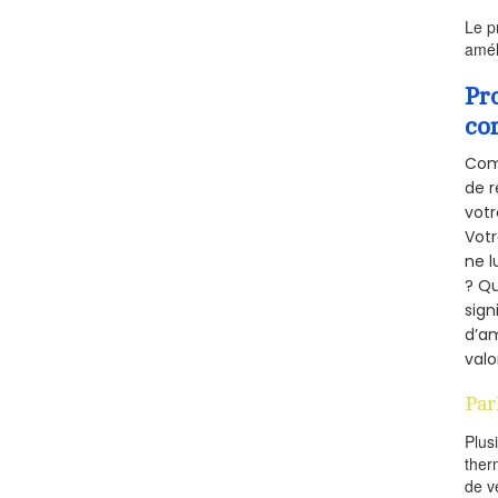
Le p
amél
Pr
co
Comm
de r
votr
Vot
ne l
? Qu
sign
d’am
valo
Par
Plus
ther
de v