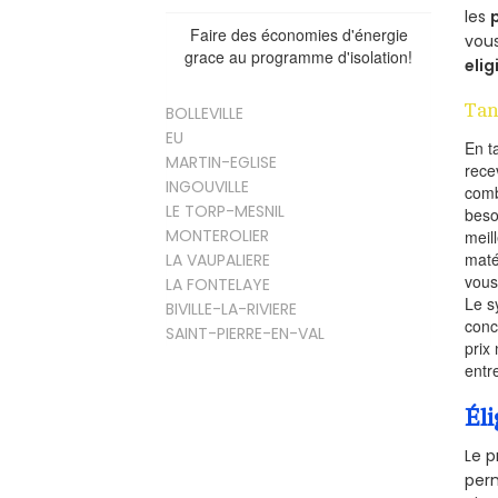
les
Faire des économies d'énergie
vous
grace au programme d'isolation!
elig
Tan
BOLLEVILLE
EU
En t
MARTIN-EGLISE
rece
INGOUVILLE
comb
LE TORP-MESNIL
beso
MONTEROLIER
meil
maté
LA VAUPALIERE
vous
LA FONTELAYE
Le s
BIVILLE-LA-RIVIERE
conc
SAINT-PIERRE-EN-VAL
prix 
entr
Éli
Le p
perm