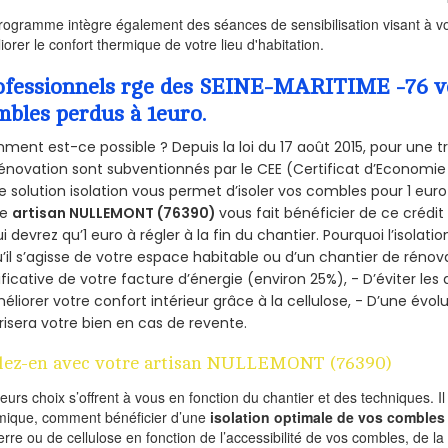
rogramme intègre également des séances de sensibilisation visant à vo
iorer le confort thermique de votre lieu d'habitation.
ofessionnels rge des SEINE-MARITIME -76 vou
mbles perdus à 1euro.
ent est-ce possible ? Depuis la loi du 17 août 2015, pour une tr
énovation sont subventionnés par le CEE (Certificat d’Economie
e solution isolation vous permet d’isoler vos combles pour 1 e
re
artisan NULLEMONT (76390)
vous fait bénéficier de ce crédit
ui devrez qu’1 euro à régler à la fin du chantier. Pourquoi l’isolati
’il s’agisse de votre espace habitable ou d’un chantier de rénova
ificative de votre facture d’énergie (environ 25%), - D’éviter le
éliorer votre confort intérieur grâce à la cellulose, - D’une év
risera votre bien en cas de revente.
lez-en avec votre artisan NULLEMONT (76390)
ieurs choix s’offrent à vous en fonction du chantier et des techniques. I
mique, comment bénéficier d’une
isolation optimale de vos combles
erre ou de cellulose en fonction de l’accessibilité de vos combles, de l