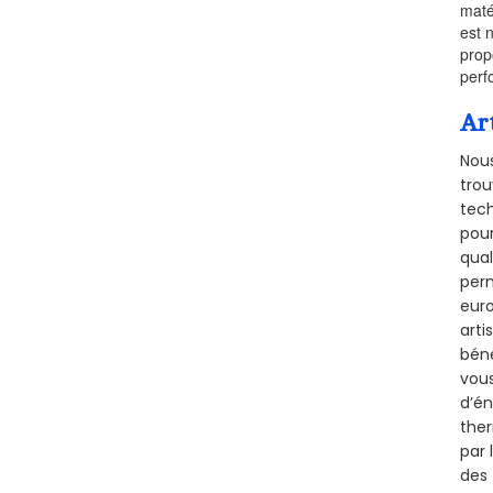
maté
est 
prop
perf
Ar
Nous
trou
tech
pour
qual
perm
euro
arti
béné
vous
d’én
ther
par 
des 