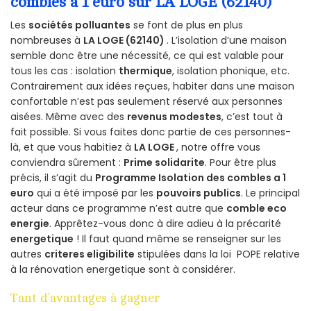
combles a 1 euro sur LA LOGE (62140)
Les
sociétés polluantes
se font de plus en plus
nombreuses à
LA LOGE (62140)
. L’isolation d’une maison
semble donc être une nécessité, ce qui est valable pour
tous les cas : isolation
thermique
, isolation phonique, etc.
Contrairement aux idées reçues, habiter dans une maison
confortable n’est pas seulement réservé aux personnes
aisées. Même avec des
revenus modestes
, c’est tout à
fait possible. Si vous faites donc partie de ces personnes-
là, et que vous habitiez à
LA LOGE
, notre offre vous
conviendra sûrement :
Prime solidarite
. Pour être plus
précis, il s’agit du
Programme Isolation des combles a 1
euro
qui a été imposé par les
pouvoirs publics
. Le principal
acteur dans ce programme n’est autre que
comble eco
energie
. Apprêtez-vous donc à dire adieu à la précarité
energetique
! Il faut quand même se renseigner sur les
autres
criteres eligibilite
stipulées dans la loi POPE relative
à la rénovation energetique sont à considérer.
Tant d’avantages à gagner