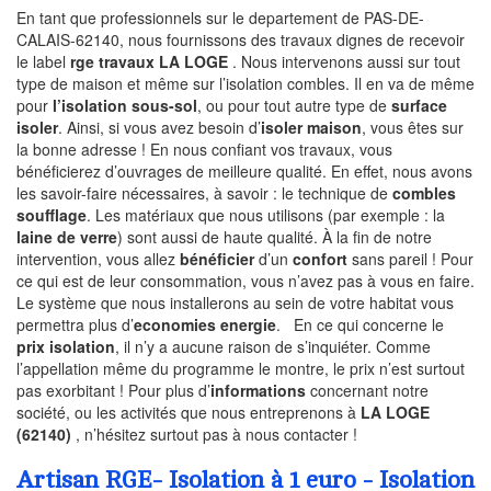
En tant que professionnels sur le departement de PAS-DE-
CALAIS-62140, nous fournissons des travaux dignes de recevoir
le label
rge travaux LA LOGE
. Nous intervenons aussi sur tout
type de maison et même sur l’isolation combles. Il en va de même
pour
l’isolation sous-sol
, ou pour tout autre type de
surface
isoler
. Ainsi, si vous avez besoin d’
isoler maison
, vous êtes sur
la bonne adresse ! En nous confiant vos travaux, vous
bénéficierez d’ouvrages de meilleure qualité. En effet, nous avons
les savoir-faire nécessaires, à savoir : le technique de
combles
soufflage
. Les matériaux que nous utilisons (par exemple : la
laine de verre
) sont aussi de haute qualité. À la fin de notre
intervention, vous allez
bénéficier
d’un
confort
sans pareil ! Pour
ce qui est de leur consommation, vous n’avez pas à vous en faire.
Le système que nous installerons au sein de votre habitat vous
permettra plus d’
economies energie
. En ce qui concerne le
prix isolation
, il n’y a aucune raison de s’inquiéter. Comme
l’appellation même du programme le montre, le prix n’est surtout
pas exorbitant ! Pour plus d’
informations
concernant notre
société, ou les activités que nous entreprenons à
LA LOGE
(62140)
, n’hésitez surtout pas à nous contacter !
Artisan RGE- Isolation à 1 euro - Isolation