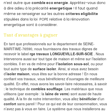
n’est autre que
comble eco energie
. Apprêtez-vous donc
à dire adieu à la précarité
energetique
! Il faut quand
même se renseigner sur les autres
criteres eligibilite
stipulées dans la loi POPE relative à la rénovation
energetique sont à considérer.
Tant d’avantages à gagner
En tant que professionnels sur le departement de SEINE-
MARITIME-76590, nous fournissons des travaux dignes de
recevoir le label
rge travaux LONGUEVILLE-SUR-SCIE
. Nous
intervenons aussi sur tout type de maison et même sur l’isolation
combles. Il en va de même pour
l’isolation sous-sol
, ou pour
tout autre type de
surface isoler
. Ainsi, si vous avez besoin
d’
isoler maison
, vous êtes sur la bonne adresse ! En nous
confiant vos travaux, vous bénéficierez d’ouvrages de meilleure
qualité. En effet, nous avons les savoir-faire nécessaires, à savoir
: le technique de
combles soufflage
. Les matériaux que nous
utilisons (par exemple : la
laine de verre
) sont aussi de haute
qualité. À la fin de notre intervention, vous allez
bénéficier
d’un
confort
sans pareil ! Pour ce qui est de leur consommation, vous
n’avez pas à vous en faire. Le système que nous installerons au