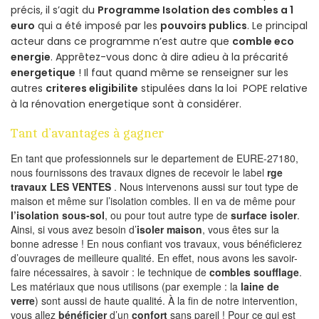
précis, il s’agit du
Programme Isolation des combles a 1
euro
qui a été imposé par les
pouvoirs publics
. Le principal
acteur dans ce programme n’est autre que
comble eco
energie
. Apprêtez-vous donc à dire adieu à la précarité
energetique
! Il faut quand même se renseigner sur les
autres
criteres eligibilite
stipulées dans la loi POPE relative
à la rénovation energetique sont à considérer.
Tant d’avantages à gagner
En tant que professionnels sur le departement de EURE-27180,
nous fournissons des travaux dignes de recevoir le label
rge
travaux LES VENTES
. Nous intervenons aussi sur tout type de
maison et même sur l’isolation combles. Il en va de même pour
l’isolation sous-sol
, ou pour tout autre type de
surface isoler
.
Ainsi, si vous avez besoin d’
isoler maison
, vous êtes sur la
bonne adresse ! En nous confiant vos travaux, vous bénéficierez
d’ouvrages de meilleure qualité. En effet, nous avons les savoir-
faire nécessaires, à savoir : le technique de
combles soufflage
.
Les matériaux que nous utilisons (par exemple : la
laine de
verre
) sont aussi de haute qualité. À la fin de notre intervention,
vous allez
bénéficier
d’un
confort
sans pareil ! Pour ce qui est