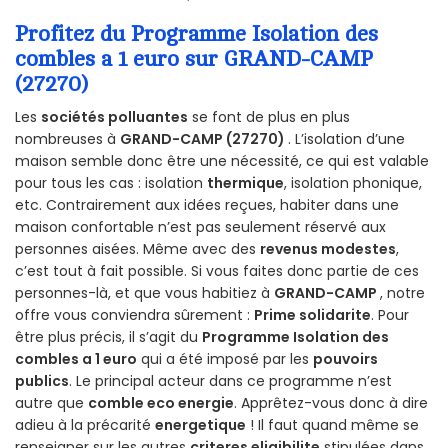
Profitez du Programme Isolation des
combles a 1 euro sur GRAND-CAMP
(27270)
Les
sociétés polluantes
se font de plus en plus
nombreuses à
GRAND-CAMP (27270)
. L’isolation d’une
maison semble donc être une nécessité, ce qui est valable
pour tous les cas : isolation
thermique
, isolation phonique,
etc. Contrairement aux idées reçues, habiter dans une
maison confortable n’est pas seulement réservé aux
personnes aisées. Même avec des
revenus modestes
,
c’est tout à fait possible. Si vous faites donc partie de ces
personnes-là, et que vous habitiez à
GRAND-CAMP
, notre
offre vous conviendra sûrement :
Prime solidarite
. Pour
être plus précis, il s’agit du
Programme Isolation des
combles a 1 euro
qui a été imposé par les
pouvoirs
publics
. Le principal acteur dans ce programme n’est
autre que
comble eco energie
. Apprêtez-vous donc à dire
adieu à la précarité
energetique
! Il faut quand même se
renseigner sur les autres
criteres eligibilite
stipulées dans