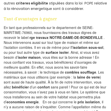
autres
criteres eligibilite
stipulées dans la loi POPE relative
à la rénovation energetique sont à considérer.
Tant d’avantages à gagner
En tant que professionnels sur le departement de SEINE-
MARITIME-76960, nous fournissons des travaux dignes de
recevoir le label
rge travaux NOTRE-DAME-DE-BONDEVILLE
.
Nous intervenons aussi sur tout type de maison et même sur
l’isolation combles. Il en va de même pour
l’isolation sous-sol
,
ou pour tout autre type de
surface isoler
. Ainsi, si vous avez
besoin d’
isoler maison
, vous êtes sur la bonne adresse ! En
nous confiant vos travaux, vous bénéficierez d’ouvrages de
meilleure qualité. En effet, nous avons les savoir-faire
nécessaires, à savoir : le technique de
combles soufflage
. Les
matériaux que nous utilisons (par exemple : la
laine de verre
)
sont aussi de haute qualité. À la fin de notre intervention, vous
allez
bénéficier
d’un
confort
sans pareil ! Pour ce qui est de leur
consommation, vous n’avez pas à vous en faire. Le système que
nous installerons au sein de votre habitat vous permettra plus
d’
economies energie
. En ce qui concerne le
prix isolation
, il
n’y a aucune raison de s’inquiéter. Comme l’appellation même du