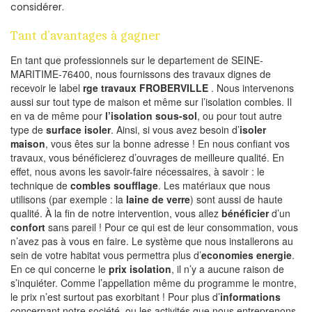
considérer.
Tant d’avantages à gagner
En tant que professionnels sur le departement de SEINE-
MARITIME-76400, nous fournissons des travaux dignes de
recevoir le label
rge travaux FROBERVILLE
. Nous intervenons
aussi sur tout type de maison et même sur l’isolation combles. Il
en va de même pour
l’isolation sous-sol
, ou pour tout autre
type de
surface isoler
. Ainsi, si vous avez besoin d’
isoler
maison
, vous êtes sur la bonne adresse ! En nous confiant vos
travaux, vous bénéficierez d’ouvrages de meilleure qualité. En
effet, nous avons les savoir-faire nécessaires, à savoir : le
technique de
combles soufflage
. Les matériaux que nous
utilisons (par exemple : la
laine de verre
) sont aussi de haute
qualité. À la fin de notre intervention, vous allez
bénéficier
d’un
confort
sans pareil ! Pour ce qui est de leur consommation, vous
n’avez pas à vous en faire. Le système que nous installerons au
sein de votre habitat vous permettra plus d’
economies energie
.
En ce qui concerne le
prix isolation
, il n’y a aucune raison de
s’inquiéter. Comme l’appellation même du programme le montre,
le prix n’est surtout pas exorbitant ! Pour plus d’
informations
concernant notre société, ou les activités que nous entreprenons