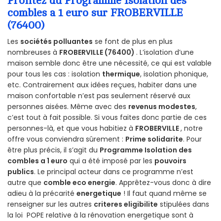
Profitez du Programme Isolation des
combles a 1 euro sur FROBERVILLE
(76400)
Les
sociétés polluantes
se font de plus en plus
nombreuses à
FROBERVILLE (76400)
. L’isolation d’une
maison semble donc être une nécessité, ce qui est valable
pour tous les cas : isolation
thermique
, isolation phonique,
etc. Contrairement aux idées reçues, habiter dans une
maison confortable n’est pas seulement réservé aux
personnes aisées. Même avec des
revenus modestes
,
c’est tout à fait possible. Si vous faites donc partie de ces
personnes-là, et que vous habitiez à
FROBERVILLE
, notre
offre vous conviendra sûrement :
Prime solidarite
. Pour
être plus précis, il s’agit du
Programme Isolation des
combles a 1 euro
qui a été imposé par les
pouvoirs
publics
. Le principal acteur dans ce programme n’est
autre que
comble eco energie
. Apprêtez-vous donc à dire
adieu à la précarité
energetique
! Il faut quand même se
renseigner sur les autres
criteres eligibilite
stipulées dans
la loi POPE relative à la rénovation energetique sont à