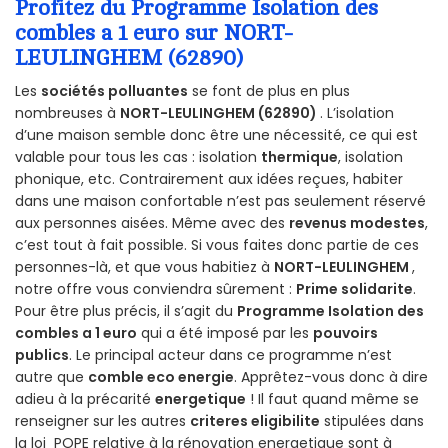
Profitez du Programme Isolation des
combles a 1 euro sur NORT-
LEULINGHEM (62890)
Les
sociétés polluantes
se font de plus en plus
nombreuses à
NORT-LEULINGHEM (62890)
. L’isolation
d’une maison semble donc être une nécessité, ce qui est
valable pour tous les cas : isolation
thermique
, isolation
phonique, etc. Contrairement aux idées reçues, habiter
dans une maison confortable n’est pas seulement réservé
aux personnes aisées. Même avec des
revenus modestes
,
c’est tout à fait possible. Si vous faites donc partie de ces
personnes-là, et que vous habitiez à
NORT-LEULINGHEM
,
notre offre vous conviendra sûrement :
Prime solidarite
.
Pour être plus précis, il s’agit du
Programme Isolation des
combles a 1 euro
qui a été imposé par les
pouvoirs
publics
. Le principal acteur dans ce programme n’est
autre que
comble eco energie
. Apprêtez-vous donc à dire
adieu à la précarité
energetique
! Il faut quand même se
renseigner sur les autres
criteres eligibilite
stipulées dans
la loi POPE relative à la rénovation energetique sont à