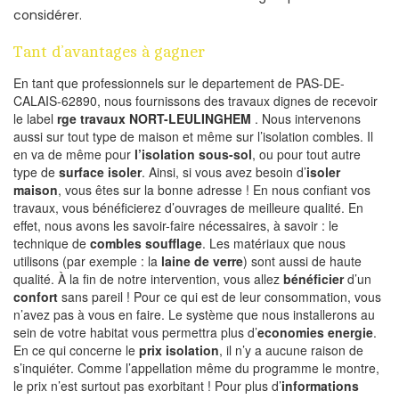
considérer.
Tant d’avantages à gagner
En tant que professionnels sur le departement de PAS-DE-
CALAIS-62890, nous fournissons des travaux dignes de recevoir
le label
rge travaux NORT-LEULINGHEM
. Nous intervenons
aussi sur tout type de maison et même sur l’isolation combles. Il
en va de même pour
l’isolation sous-sol
, ou pour tout autre
type de
surface isoler
. Ainsi, si vous avez besoin d’
isoler
maison
, vous êtes sur la bonne adresse ! En nous confiant vos
travaux, vous bénéficierez d’ouvrages de meilleure qualité. En
effet, nous avons les savoir-faire nécessaires, à savoir : le
technique de
combles soufflage
. Les matériaux que nous
utilisons (par exemple : la
laine de verre
) sont aussi de haute
qualité. À la fin de notre intervention, vous allez
bénéficier
d’un
confort
sans pareil ! Pour ce qui est de leur consommation, vous
n’avez pas à vous en faire. Le système que nous installerons au
sein de votre habitat vous permettra plus d’
economies energie
.
En ce qui concerne le
prix isolation
, il n’y a aucune raison de
s’inquiéter. Comme l’appellation même du programme le montre,
le prix n’est surtout pas exorbitant ! Pour plus d’
informations