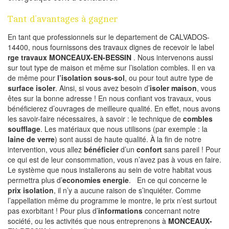
Tant d’avantages à gagner
En tant que professionnels sur le departement de CALVADOS-
14400, nous fournissons des travaux dignes de recevoir le label
rge travaux MONCEAUX-EN-BESSIN
. Nous intervenons aussi
sur tout type de maison et même sur l’isolation combles. Il en va
de même pour
l’isolation sous-sol
, ou pour tout autre type de
surface isoler
. Ainsi, si vous avez besoin d’
isoler maison
, vous
êtes sur la bonne adresse ! En nous confiant vos travaux, vous
bénéficierez d’ouvrages de meilleure qualité. En effet, nous avons
les savoir-faire nécessaires, à savoir : le technique de
combles
soufflage
. Les matériaux que nous utilisons (par exemple : la
laine de verre
) sont aussi de haute qualité. À la fin de notre
intervention, vous allez
bénéficier
d’un
confort
sans pareil ! Pour
ce qui est de leur consommation, vous n’avez pas à vous en faire.
Le système que nous installerons au sein de votre habitat vous
permettra plus d’
economies energie
. En ce qui concerne le
prix isolation
, il n’y a aucune raison de s’inquiéter. Comme
l’appellation même du programme le montre, le prix n’est surtout
pas exorbitant ! Pour plus d’
informations
concernant notre
société, ou les activités que nous entreprenons à
MONCEAUX-