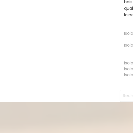
bois
qual
lain
Isol
Isol
Isol
Isol
Isol