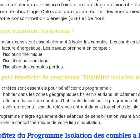
iste à isoler votre maison à l'aide d'un soufflage de laine afin d
ture de chauffage. Cela vous permet de réaliser des économie
votre consommation d'énergie (CEE) et de fioul.
quoi consistent les travaux ?
travaux consistent essentiellement à isoler les combles. Les combles 
e facture énergétique. Les travaux prennent en compte :
l'isolation thermique
l'isolation par soufflage
l'isolation des comptes perdus.
 peut bénéficier du programme "Eligibilité isolation 1€
s critères sont essentiels pour bénéficier du programme :
habiter dans les zones géographiques h1 et h2 et dans un bâtiment d
atteindre le seuil du nombre d'habitants définis par le programme et;
avoir un revenu fiscal de référence entrant dans la fourchette définie p
rogramme intègre également des séances de sensibilisation visant à vo
iorer le confort thermique de votre lieu d'habitation.
ofitez du Programme Isolation des combles a 