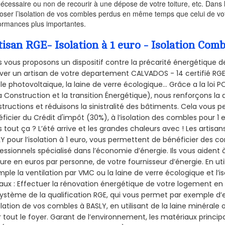
nécessaire ou non de recourir à une dépose de votre toiture, etc. Dans 
oser l’isolation de vos combles perdus en même temps que celui de vot
ormances plus importantes.
tisan RGE- Isolation à 1 euro - Isolation Com
 vous proposons un dispositif contre la précarité énergétique de
ver un artisan de votre departement CALVADOS - 14 certifié RGE 
le photovoltaïque, la laine de verre écologique... Grâce a la loi
a Construction et la
transition Énergétique), nous renforçons la 
tructions et réduisons la sinistralité des bâtiments. Cela vous 
ficier du Crédit d'impôt (30%), à l’isolation des combles pour 1 eu
 tout ça ? L’été arrive et les grandes chaleurs avec ! Les artisans
Y pour l’isolation à 1 euro, vous permettent de bénéficier des co
essionnels spécialisé dans l’économie d’énergie. Ils vous aident à
ure en euros par personne, de votre fournisseur d’énergie. En uti
ple la ventilation par VMC ou la laine de verre écologique et l’
aux : Effectuer la rénovation énergétique de votre logement en 
ystème de la qualification RGE, qui vous permet par exemple d’
olation de vos combles à BASLY, en utilisant de la laine minérale
 tout le foyer. Garant de l’environnement, les matériaux principal