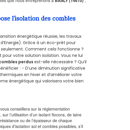
ivités que nous entreprenons à
BASLY (14610)
,
se l’isolation des combles
ansition énergétique réussie, les travaux
 d’Energie). Grâce à un éco-prêt pour
uro seulement. Comment cela fonctionne ?
 pour votre solution isolation. Vous ne lui
combles perdus
est-elle nécessaire ? Qu’il
néficier : - D’une diminution significative
 thermiques en hiver et d’améliorer votre
rème énergétique qui valorisera votre bien
l vous conseillera sur la réglementation
, sur l’utilisation d’un isolant flocons, de laine
a résistance ou de l’épaisseur de chaque
iques d’isolation sol et combles possibles, s’il