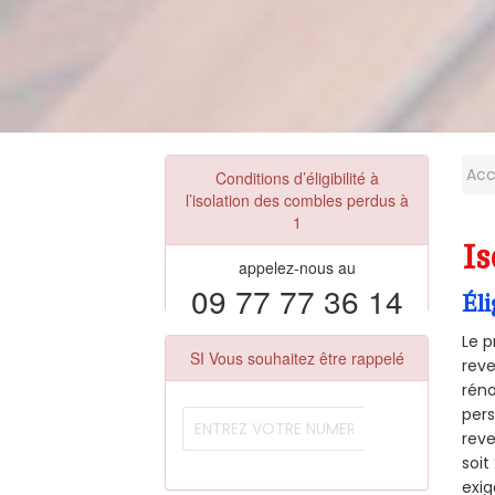
Acc
Conditions d’éligibilité à
l’isolation des combles perdus à
1
Is
appelez-nous au
09 77 77 36 14
Éli
Le p
SI Vous souhaitez être rappelé
reve
réno
pers
reve
soi
exig