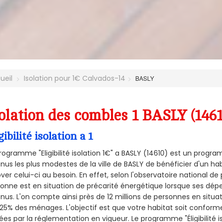
ueil
Isolation pour 1€ Calvados-14
BASLY
olation des combles 1 BASLY (146
gibilité isolation a 1
rogramme "Eligibilité isolation 1€" a BASLY (14610) est un prog
nus les plus modestes de la ville de BASLY de bénéficier d'un h
ver celui-ci au besoin. En effet, selon l'observatoire national d
onne est en situation de précarité énergétique lorsque ses dé
nus. L'on compte ainsi près de 12 millions de personnes en situa
t 25% des ménages.
L'objectif est que votre habitat soit confor
ées par la réglementation en vigueur. Le programme "Éligibilité i