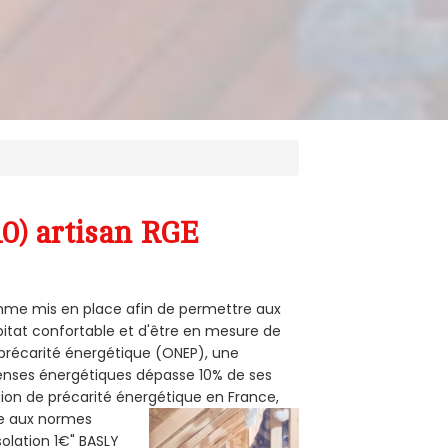
10) artisan RGE
ramme mis en place afin de permettre aux
abitat confortable et d'être en mesure de
e précarité énergétique (ONEP), une
penses énergétiques dépasse 10% de ses
tion de précarité énergétique en France,
me aux normes
solation 1€" BASLY