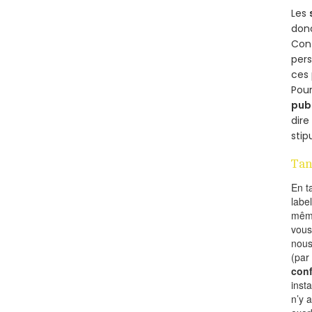
Les
donc
Cont
per
ces 
Pour
pub
dire
stip
Tan
En t
labe
mêm
vous
nous
(par
conf
inst
n’y 