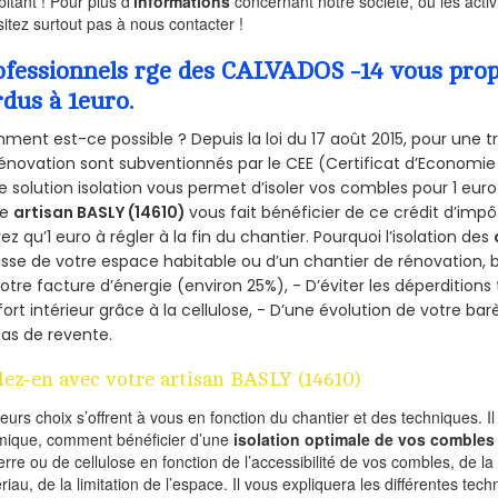
bitant ! Pour plus d’
informations
concernant notre société, ou les act
sitez surtout pas à nous contacter !
ofessionnels rge des CALVADOS -14 vous propo
rdus à 1euro.
ent est-ce possible ? Depuis la loi du 17 août 2015, pour une tr
énovation sont subventionnés par le CEE (Certificat d’Economie
e solution isolation vous permet d’isoler vos combles pour 1 e
re
artisan BASLY (14610)
vous fait bénéficier de ce crédit d’impôt
ez qu’1 euro à régler à la fin du chantier. Pourquoi l’isolation des
isse de votre espace habitable ou d’un chantier de rénovation, bé
otre facture d’énergie (environ 25%), - D’éviter les déperditions
ort intérieur grâce à la cellulose, - D’une évolution de votre ba
as de revente.
lez-en avec votre artisan BASLY (14610)
ieurs choix s’offrent à vous en fonction du chantier et des techniques. I
mique, comment bénéficier d’une
isolation optimale de vos combles
erre ou de cellulose en fonction de l’accessibilité de vos combles, de l
riau, de la limitation de l’espace. Il vous expliquera les différentes techn