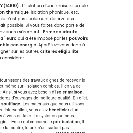
Y (14610)
. L’isolation d’une maison semble
ion
thermique
, isolation phonique, etc.
ble n’est pas seulement réservé aux
 fait possible. Si vous faites donc partie de
conviendra sûrement :
Prime solidarite
.
a 1 euro
qui a été imposé par les
pouvoirs
mble eco energie
. Apprêtez-vous donc à
gner sur les autres
criteres eligibilite
à considérer.
ournissons des travaux dignes de recevoir le
et même sur l’isolation combles. Il en va de
r
. Ainsi, si vous avez besoin d’
isoler maison
,
ierez d’ouvrages de meilleure qualité. En effet,
 soufflage
. Les matériaux que nous utilisons
tre intervention, vous allez
bénéficier
d’un
as à vous en faire. Le système que nous
gie
. En ce qui concerne le
prix isolation
, il
le montre, le prix n’est surtout pas