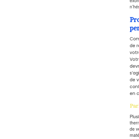
exor
n’hé
Pr
pe
Comm
de r
votr
Vot
devr
s’ag
de v
conf
en c
Par
Plus
ther
de v
maté