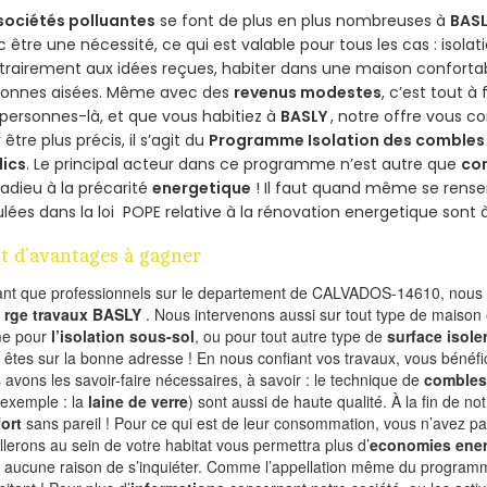
sociétés polluantes
se font de plus en plus nombreuses à
BASL
 être une nécessité, ce qui est valable pour tous les cas : isolat
rairement aux idées reçues, habiter dans une maison conforta
sonnes aisées. Même avec des
revenus modestes
, c’est tout à
personnes-là, et que vous habitiez à
BASLY
, notre offre vous 
 être plus précis, il s’agit du
Programme Isolation des combles 
lics
. Le principal acteur dans ce programme n’est autre que
co
 adieu à la précarité
energetique
! Il faut quand même se rensei
ulées dans la loi POPE relative à la rénovation energetique sont 
t d’avantages à gagner
ant que professionnels sur le departement de CALVADOS-14610, nous f
l
rge travaux BASLY
. Nous intervenons aussi sur tout type de maison 
e pour
l’isolation sous-sol
, ou pour tout autre type de
surface isole
 êtes sur la bonne adresse ! En nous confiant vos travaux, vous bénéfic
 avons les savoir-faire nécessaires, à savoir : le technique de
combles
 exemple : la
laine de verre
) sont aussi de haute qualité. À la fin de no
ort
sans pareil ! Pour ce qui est de leur consommation, vous n’avez p
allerons au sein de votre habitat vous permettra plus d’
economies ener
a aucune raison de s’inquiéter. Comme l’appellation même du programme 