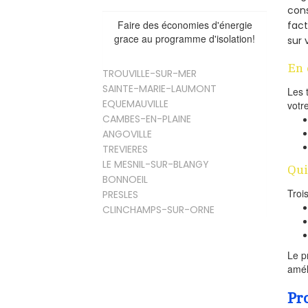
cons
Faire des économies d'énergie
fac
grace au programme d'isolation!
sur 
En 
TROUVILLE-SUR-MER
SAINTE-MARIE-LAUMONT
Les 
EQUEMAUVILLE
votr
CAMBES-EN-PLAINE
ANGOVILLE
TREVIERES
LE MESNIL-SUR-BLANGY
Qui
BONNOEIL
Troi
PRESLES
CLINCHAMPS-SUR-ORNE
Le p
amél
Pr