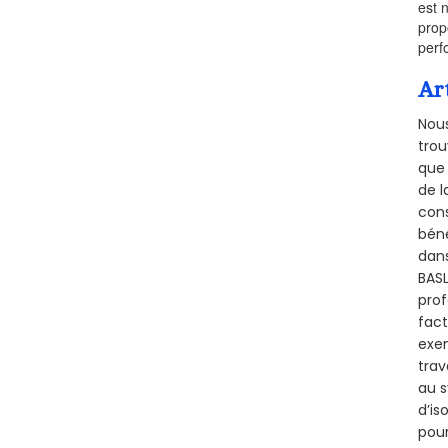
est 
prop
perf
Ar
Nous
trou
que 
de l
cons
béné
dans
BASL
prof
fact
exem
trav
au s
d’is
pour