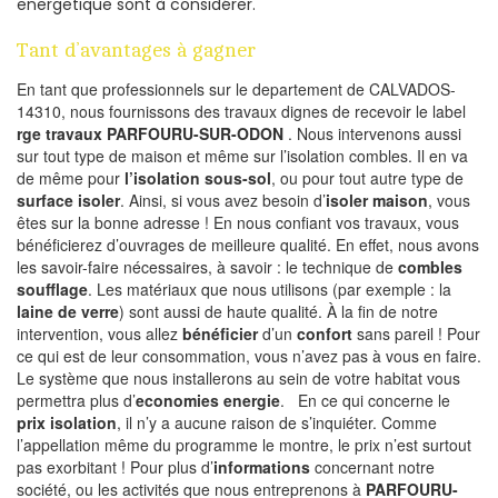
energetique sont à considérer.
Tant d’avantages à gagner
En tant que professionnels sur le departement de CALVADOS-
14310, nous fournissons des travaux dignes de recevoir le label
rge travaux PARFOURU-SUR-ODON
. Nous intervenons aussi
sur tout type de maison et même sur l’isolation combles. Il en va
de même pour
l’isolation sous-sol
, ou pour tout autre type de
surface isoler
. Ainsi, si vous avez besoin d’
isoler maison
, vous
êtes sur la bonne adresse ! En nous confiant vos travaux, vous
bénéficierez d’ouvrages de meilleure qualité. En effet, nous avons
les savoir-faire nécessaires, à savoir : le technique de
combles
soufflage
. Les matériaux que nous utilisons (par exemple : la
laine de verre
) sont aussi de haute qualité. À la fin de notre
intervention, vous allez
bénéficier
d’un
confort
sans pareil ! Pour
ce qui est de leur consommation, vous n’avez pas à vous en faire.
Le système que nous installerons au sein de votre habitat vous
permettra plus d’
economies energie
. En ce qui concerne le
prix isolation
, il n’y a aucune raison de s’inquiéter. Comme
l’appellation même du programme le montre, le prix n’est surtout
pas exorbitant ! Pour plus d’
informations
concernant notre
société, ou les activités que nous entreprenons à
PARFOURU-