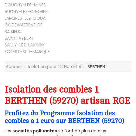
DOUCHY-LES-MINES
AUCHY-LEZ-ORCHIES
LAMBRES-LEZ-DOUAI
GODEWAERSVELDE
BAISIEUX
SAINT-AYBERT
SAILLY-LEZ-LANNOY
FOREST-SUR-MARQUE
Accueil
Isolation pour 1€ Nord-59
BERTHEN
Isolation des combles 1
BERTHEN (59270) artisan RGE
Profitez du Programme Isolation des
combles a 1 euro sur BERTHEN (59270)
Les
sociétés polluantes
se font de plus en plus