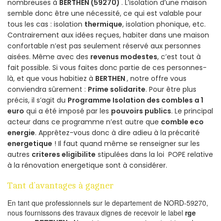
nombreuses à
BERTHEN (59270)
. L’isolation d’une maison
semble donc être une nécessité, ce qui est valable pour
tous les cas : isolation
thermique
, isolation phonique, etc.
Contrairement aux idées reçues, habiter dans une maison
confortable n’est pas seulement réservé aux personnes
aisées. Même avec des
revenus modestes
, c’est tout à
fait possible. Si vous faites donc partie de ces personnes-
là, et que vous habitiez à
BERTHEN
, notre offre vous
conviendra sûrement :
Prime solidarite
. Pour être plus
précis, il s’agit du
Programme Isolation des combles a 1
euro
qui a été imposé par les
pouvoirs publics
. Le principal
acteur dans ce programme n’est autre que
comble eco
energie
. Apprêtez-vous donc à dire adieu à la précarité
energetique
! Il faut quand même se renseigner sur les
autres
criteres eligibilite
stipulées dans la loi POPE relative
à la rénovation energetique sont à considérer.
Tant d’avantages à gagner
En tant que professionnels sur le departement de NORD-59270,
nous fournissons des travaux dignes de recevoir le label
rge