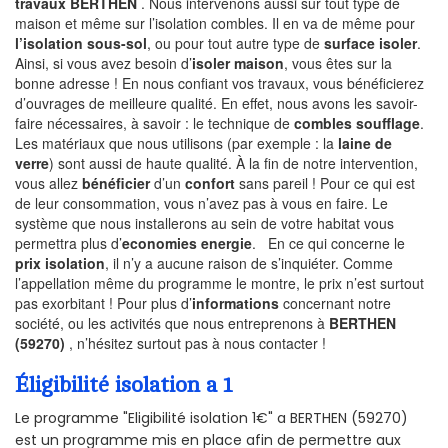
travaux BERTHEN
. Nous intervenons aussi sur tout type de
maison et même sur l’isolation combles. Il en va de même pour
l’isolation sous-sol
, ou pour tout autre type de
surface isoler
.
Ainsi, si vous avez besoin d’
isoler maison
, vous êtes sur la
bonne adresse ! En nous confiant vos travaux, vous bénéficierez
d’ouvrages de meilleure qualité. En effet, nous avons les savoir-
faire nécessaires, à savoir : le technique de
combles soufflage
.
Les matériaux que nous utilisons (par exemple : la
laine de
verre
) sont aussi de haute qualité. À la fin de notre intervention,
vous allez
bénéficier
d’un
confort
sans pareil ! Pour ce qui est
de leur consommation, vous n’avez pas à vous en faire. Le
système que nous installerons au sein de votre habitat vous
permettra plus d’
economies energie
. En ce qui concerne le
prix isolation
, il n’y a aucune raison de s’inquiéter. Comme
l’appellation même du programme le montre, le prix n’est surtout
pas exorbitant ! Pour plus d’
informations
concernant notre
société, ou les activités que nous entreprenons à
BERTHEN
(59270)
, n’hésitez surtout pas à nous contacter !
Éligibilité isolation a 1
Le programme "Eligibilité isolation 1€" a BERTHEN (59270)
est un programme mis en place afin de permettre aux