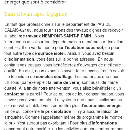
energetique sont à considérer.
Tant d’avantages à gagner
En tant que professionnels sur le departement de PAS-DE-
CALAIS-62180, nous fournissons des travaux dignes de recevoir
le label
rge travaux NEMPONT-SAINT-FIRMIN
. Nous
intervenons aussi sur tout type de maison et même sur l’isolation
combles. Il en va de même pour
l’isolation sous-sol
, ou pour
tout autre type de
surface isoler
. Ainsi, si vous avez besoin
d’
isoler maison
, vous êtes sur la bonne adresse ! En nous
confiant vos travaux, vous bénéficierez d’ouvrages de meilleure
qualité. En effet, nous avons les savoir-faire nécessaires, à savoir
: le technique de
combles soufflage
. Les matériaux que nous
utilisons (par exemple : la
laine de verre
) sont aussi de haute
qualité. À la fin de notre intervention, vous allez
bénéficier
d’un
confort
sans pareil ! Pour ce qui est de leur consommation, vous
n’avez pas à vous en faire. Le système que nous installerons au
sein de votre habitat vous permettra plus d’
economies energie
.
En ce qui concerne le
prix isolation
, il n’y a aucune raison de
s’inquiéter. Comme l’appellation même du programme le montre,
le prix n’est surtout pas exorbitant ! Pour plus d’
informations
concernant notre société, ou les activités que nous entreprenons