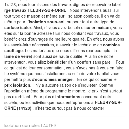
14123, nous fournissons des travaux dignes de recevoir le label
rge travaux FLEURY-SUR-ORNE
. Nous intervenons aussi sur
tout type de maison et même sur l’isolation combles. Il en va de
même pour
l’isolation sous-sol
, ou pour tout autre type de
surface isoler
. Ainsi, si vous avez besoin d’
isoler maison
, vous
êtes sur la bonne adresse ! En nous confiant vos travaux, vous
bénéficierez d’ouvrages de meilleure qualité. En effet, nous avons
les savoir-faire nécessaires, à savoir : le technique de
combles
soufflage
. Les matériaux que nous utilisons (par exemple : la
laine de verre
) sont aussi de haute qualité. À la fin de notre
intervention, vous allez
bénéficier
d’un
confort
sans pareil ! Pour
ce qui est de leur consommation, vous n’avez pas à vous en faire.
Le système que nous installerons au sein de votre habitat vous
permettra plus d’
economies energie
. En ce qui concerne le
prix isolation
, il n’y a aucune raison de s’inquiéter. Comme
l’appellation même du programme le montre, le prix n’est surtout
pas exorbitant ! Pour plus d’
informations
concernant notre
société, ou les activités que nous entreprenons à
FLEURY-SUR-
ORNE (14123)
, n’hésitez surtout pas à nous contacter !
Isolation combles 1
AUTHIE