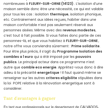
nombreuses à
FLEURY-SUR-ORNE (14123)
. L’isolation d’une
maison semble donc être une nécessité, ce qui est valable
pour tous les cas : isolation
thermique
, isolation phonique,
etc. Contrairement aux idées reçues, habiter dans une
maison confortable n’est pas seulement réservé aux
personnes aisées. Même avec des
revenus modestes
,
c’est tout à fait possible. Si vous faites donc partie de ces
personnes-là, et que vous habitiez à
FLEURY-SUR-ORNE
,
notre offre vous conviendra sûrement :
Prime solidarite
.
Pour être plus précis, il s’agit du
Programme Isolation des
combles a 1 euro
qui a été imposé par les
pouvoirs
publics
. Le principal acteur dans ce programme n’est
autre que
comble eco energie
. Apprêtez-vous donc à dire
adieu à la précarité
energetique
! Il faut quand même se
renseigner sur les autres
criteres eligibilite
stipulées dans
la loi POPE relative à la rénovation energetique sont à
considérer.
Tant d’avantages à gagner
En tant que professionnels sur le departement de CALVADOS-