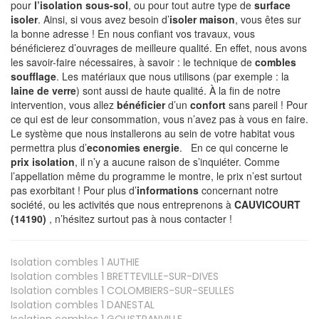
pour
l’isolation sous-sol
, ou pour tout autre type de
surface
isoler
. Ainsi, si vous avez besoin d’
isoler maison
, vous êtes sur
la bonne adresse ! En nous confiant vos travaux, vous
bénéficierez d’ouvrages de meilleure qualité. En effet, nous avons
les savoir-faire nécessaires, à savoir : le technique de
combles
soufflage
. Les matériaux que nous utilisons (par exemple : la
laine de verre
) sont aussi de haute qualité. À la fin de notre
intervention, vous allez
bénéficier
d’un
confort
sans pareil ! Pour
ce qui est de leur consommation, vous n’avez pas à vous en faire.
Le système que nous installerons au sein de votre habitat vous
permettra plus d’
economies energie
. En ce qui concerne le
prix isolation
, il n’y a aucune raison de s’inquiéter. Comme
l’appellation même du programme le montre, le prix n’est surtout
pas exorbitant ! Pour plus d’
informations
concernant notre
société, ou les activités que nous entreprenons à
CAUVICOURT
(14190)
, n’hésitez surtout pas à nous contacter !
Isolation combles 1
AUTHIE
Isolation combles 1
BRETTEVILLE-SUR-DIVES
Isolation combles 1
COLOMBIERS-SUR-SEULLES
Isolation combles 1
DANESTAL
Isolation combles 1
GOUSTRANVILLE