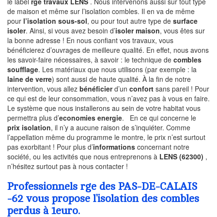
le label
rge travaux LENS
. Nous intervenons aussi sur tout type
de maison et même sur l’isolation combles. Il en va de même
pour
l’isolation sous-sol
, ou pour tout autre type de
surface
isoler
. Ainsi, si vous avez besoin d’
isoler maison
, vous êtes sur
la bonne adresse ! En nous confiant vos travaux, vous
bénéficierez d’ouvrages de meilleure qualité. En effet, nous avons
les savoir-faire nécessaires, à savoir : le technique de
combles
soufflage
. Les matériaux que nous utilisons (par exemple : la
laine de verre
) sont aussi de haute qualité. À la fin de notre
intervention, vous allez
bénéficier
d’un
confort
sans pareil ! Pour
ce qui est de leur consommation, vous n’avez pas à vous en faire.
Le système que nous installerons au sein de votre habitat vous
permettra plus d’
economies energie
. En ce qui concerne le
prix isolation
, il n’y a aucune raison de s’inquiéter. Comme
l’appellation même du programme le montre, le prix n’est surtout
pas exorbitant ! Pour plus d’
informations
concernant notre
société, ou les activités que nous entreprenons à
LENS (62300)
,
n’hésitez surtout pas à nous contacter !
Professionnels rge des PAS-DE-CALAIS
-62 vous propose l’isolation des combles
perdus à 1euro.