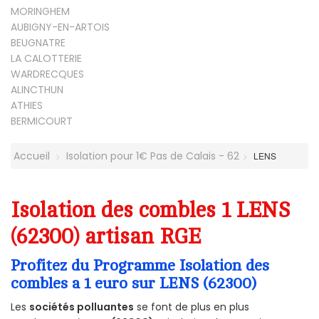
MORINGHEM
AUBIGNY-EN-ARTOIS
BEUGNATRE
LA CALOTTERIE
WARDRECQUES
ALINCTHUN
ATHIES
BERMICOURT
Accueil
Isolation pour 1€ Pas de Calais - 62
LENS
Isolation des combles 1 LENS
(62300) artisan RGE
Profitez du Programme Isolation des
combles a 1 euro sur LENS (62300)
Les
sociétés polluantes
se font de plus en plus