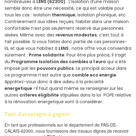
nombreuses à
LENS (62300)
. L’isolation d’une maison
semble donc être une nécessité, ce qui est valable pour
tous les cas : isolation
thermique
, isolation phonique, etc.
Contrairement aux idées reçues, habiter dans une maison
confortable n’est pas seulement réservé aux personnes
aisées. Même avec des
revenus modestes
, c’est tout à
fait possible. Si vous faites donc partie de ces personnes-
là, et que vous habitiez à
LENS
, notre offre vous conviendra
sûrement :
Prime solidarite
. Pour être plus précis, il s’agit
du
Programme Isolation des combles a 1 euro
qui a été
imposé par les
pouvoirs publics
. Le principal acteur dans
ce programme n’est autre que
comble eco energie
.
Apprêtez-vous donc à dire adieu à la précarité
energetique
! Il faut quand même se renseigner sur les
autres
criteres eligibilite
stipulées dans la loi POPE relative
à la rénovation energetique sont à considérer.
Tant d’avantages à gagner
En tant que professionnels sur le departement de PAS-DE-
CALAIS-62300, nous fournissons des travaux dignes de recevoir