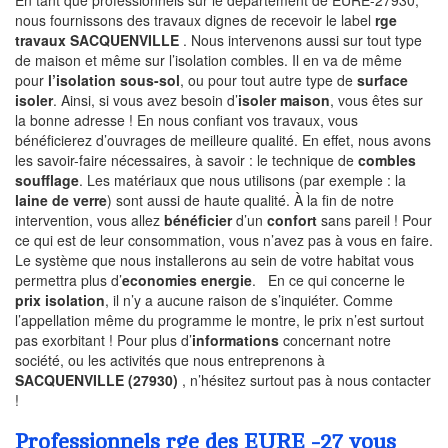
En tant que professionnels sur le departement de EURE-27930,
nous fournissons des travaux dignes de recevoir le label
rge
travaux SACQUENVILLE
. Nous intervenons aussi sur tout type
de maison et même sur l’isolation combles. Il en va de même
pour
l’isolation sous-sol
, ou pour tout autre type de
surface
isoler
. Ainsi, si vous avez besoin d’
isoler maison
, vous êtes sur
la bonne adresse ! En nous confiant vos travaux, vous
bénéficierez d’ouvrages de meilleure qualité. En effet, nous avons
les savoir-faire nécessaires, à savoir : le technique de
combles
soufflage
. Les matériaux que nous utilisons (par exemple : la
laine de verre
) sont aussi de haute qualité. À la fin de notre
intervention, vous allez
bénéficier
d’un
confort
sans pareil ! Pour
ce qui est de leur consommation, vous n’avez pas à vous en faire.
Le système que nous installerons au sein de votre habitat vous
permettra plus d’
economies energie
. En ce qui concerne le
prix isolation
, il n’y a aucune raison de s’inquiéter. Comme
l’appellation même du programme le montre, le prix n’est surtout
pas exorbitant ! Pour plus d’
informations
concernant notre
société, ou les activités que nous entreprenons à
SACQUENVILLE (27930)
, n’hésitez surtout pas à nous contacter
!
Professionnels rge des EURE -27 vous