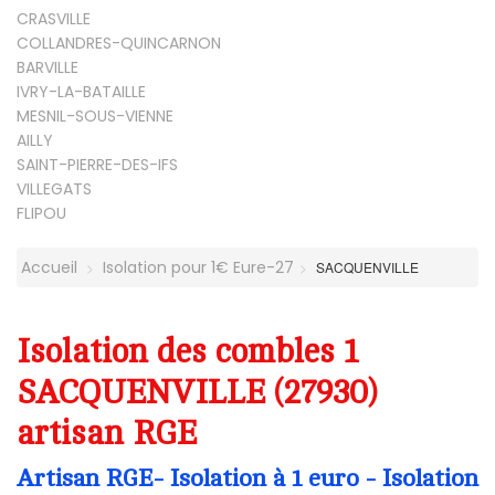
CRASVILLE
COLLANDRES-QUINCARNON
BARVILLE
IVRY-LA-BATAILLE
MESNIL-SOUS-VIENNE
AILLY
SAINT-PIERRE-DES-IFS
VILLEGATS
FLIPOU
Accueil
Isolation pour 1€ Eure-27
SACQUENVILLE
Isolation des combles 1
SACQUENVILLE (27930)
artisan RGE
Artisan RGE- Isolation à 1 euro - Isolation