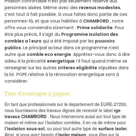
maison confortable n’est pas seulement réservé aux
personnes aisées. Même avec des
revenus modestes
,
c’est tout à fait possible. Si vous faites donc partie de ces
personnes-là, et que vous habitiez à
CHAMBORD
, notre
offre vous conviendra sûrement :
Prime solidarite
. Pour
être plus précis, il s’agit du
Programme Isolation des
combles a 1 euro
qui a été imposé par les
pouvoirs
publics
. Le principal acteur dans ce programme n’est
autre que
comble eco energie
. Apprêtez-vous donc à dire
adieu à la précarité
energetique
! Il faut quand même se
renseigner sur les autres
criteres eligibilite
stipulées dans
la loi POPE relative à la rénovation energetique sont à
considérer.
Tant d’avantages à gagner
En tant que professionnels sur le departement de EURE-27250,
nous fournissons des travaux dignes de recevoir le label
rge
travaux CHAMBORD
. Nous intervenons aussi sur tout type de
maison et même sur l’isolation combles. Il en va de même pour
l’isolation sous-sol
, ou pour tout autre type de
surface isoler
.
Ainsi, si vous avez besoin d’
isoler maison
, vous êtes sur la