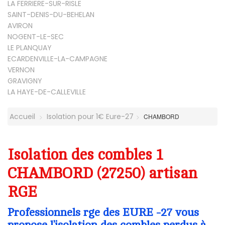
LA FERRIERE-SUR-RISLE
SAINT-DENIS-DU-BEHELAN
AVIRON
NOGENT-LE-SEC
LE PLANQUAY
ECARDENVILLE-LA-CAMPAGNE
VERNON
GRAVIGNY
LA HAYE-DE-CALLEVILLE
Accueil
Isolation pour 1€ Eure-27
CHAMBORD
Isolation des combles 1
CHAMBORD (27250) artisan
RGE
Professionnels rge des EURE -27 vous
propose l’isolation des combles perdus à