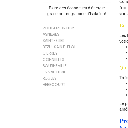
cons
Faire des économies d'énergie
fac
grace au programme d'isolation!
sur 
En 
ROUGEMONTIERS
ASNIERES
Les 
SAINT-ELIER
votr
BEZU-SAINT-ELOI
CIERREY
CONNELLES
BOURNEVILLE
Qui
LA VACHERIE
Troi
RUGLES
HEBECOURT
Le p
amél
Pr