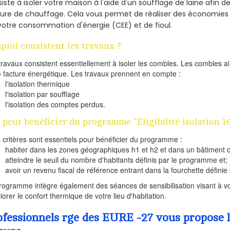
iste à isoler votre maison à l'aide d'un soufflage de laine afin d
ture de chauffage. Cela vous permet de réaliser des économie
votre consommation d'énergie (CEE) et de fioul.
quoi consistent les travaux ?
travaux consistent essentiellement à isoler les combles. Les combles 
e facture énergétique. Les travaux prennent en compte :
l'isolation thermique
l'isolation par soufflage
l'isolation des comptes perdus.
 peut bénéficier du programme "Eligibilité isolation 1€
s critères sont essentiels pour bénéficier du programme :
habiter dans les zones géographiques h1 et h2 et dans un bâtiment d
atteindre le seuil du nombre d'habitants définis par le programme et;
avoir un revenu fiscal de référence entrant dans la fourchette définie p
rogramme intègre également des séances de sensibilisation visant à vo
iorer le confort thermique de votre lieu d'habitation.
ofessionnels rge des EURE -27 vous propose l