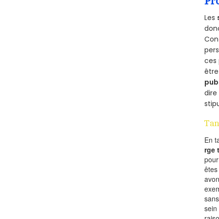
Pr
Les
donc
Cont
per
ces 
être
pub
dire
stip
Tan
En t
rge
pou
êtes
avon
exem
sans
sein
rais