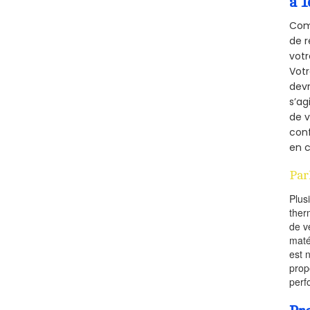
à 1
Comm
de r
votr
Vot
devr
s’ag
de v
conf
en c
Par
Plus
ther
de v
maté
est 
prop
perf