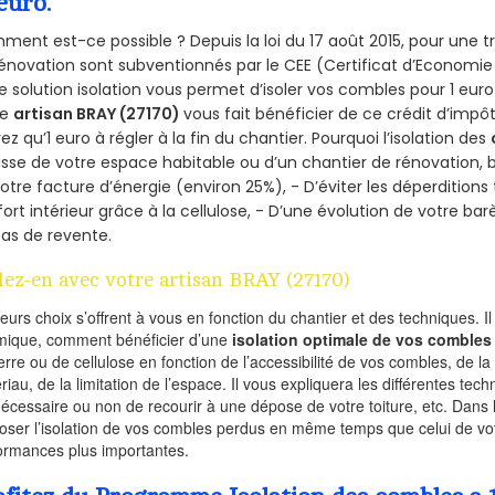
euro.
ent est-ce possible ? Depuis la loi du 17 août 2015, pour une tr
énovation sont subventionnés par le CEE (Certificat d’Economie
e solution isolation vous permet d’isoler vos combles pour 1 e
re
artisan BRAY (27170)
vous fait bénéficier de ce crédit d’impôt 
ez qu’1 euro à régler à la fin du chantier. Pourquoi l’isolation des
isse de votre espace habitable ou d’un chantier de rénovation, bé
otre facture d’énergie (environ 25%), - D’éviter les déperditions
ort intérieur grâce à la cellulose, - D’une évolution de votre ba
as de revente.
lez-en avec votre artisan BRAY (27170)
ieurs choix s’offrent à vous en fonction du chantier et des techniques. I
mique, comment bénéficier d’une
isolation optimale de vos combles
erre ou de cellulose en fonction de l’accessibilité de vos combles, de l
riau, de la limitation de l’espace. Il vous expliquera les différentes techn
nécessaire ou non de recourir à une dépose de votre toiture, etc. Dans 
oser l’isolation de vos combles perdus en même temps que celui de vot
ormances plus importantes.