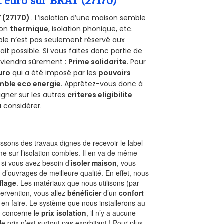
1 euro sur BRAY (27170)
 (27170)
. L’isolation d’une maison semble
ion
thermique
, isolation phonique, etc.
ble n’est pas seulement réservé aux
 fait possible. Si vous faites donc partie de
onviendra sûrement :
Prime solidarite
. Pour
uro
qui a été imposé par les
pouvoirs
mble eco energie
. Apprêtez-vous donc à
gner sur les autres
criteres eligibilite
à considérer.
sons des travaux dignes de recevoir le label
e sur l’isolation combles. Il en va de même
, si vous avez besoin d’
isoler maison
, vous
 d’ouvrages de meilleure qualité. En effet, nous
flage
. Les matériaux que nous utilisons (par
ntervention, vous allez
bénéficier
d’un
confort
 en faire. Le système que nous installerons au
i concerne le
prix isolation
, il n’y a aucune
prix n’est surtout pas exorbitant ! Pour plus