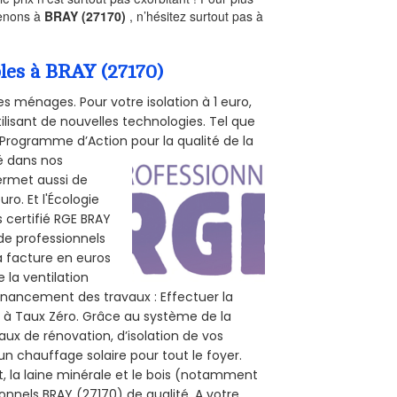
renons à
BRAY (27170)
, n’hésitez surtout pas à
bles à BRAY (27170)
s ménages. Pour votre isolation à 1 euro,
ilisant de nouvelles technologies. Tel que
 (Programme d’Action pour la qualité de la
té dans nos
permet aussi de
ro. Et l'Écologie
s certifié RGE BRAY
 de professionnels
la facture en euros
 la ventilation
 financement des travaux : Effectuer la
t à Taux Zéro. Grâce au système de la
ux de rénovation, d’isolation de vos
 un chauffage solaire pour tout le foyer.
t, la laine minérale et le bois (notamment
ionnels BRAY (27170) de qualité. A votre