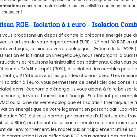
formations
concernant notre société, ou les activités que nous entrep
 contacter !
tisan RGE- Isolation à 1 euro - Isolation Com
 vous proposons un dispositif contre la précarité énergétique de
ver un artisan de votre departement EURE - 27 certifié RGE en ut
hotovoltaïque, la laine de verre écologique... Grâce a la loi POPE
truction et la
transition Énergétique), nous renforçons la quali
tructions et réduisons la sinistralité des bâtiments. Cela vous 
ficier du Crédit d'impôt (30%), à l’isolation des combles pour 1 eu
 tout ça ? L’été arrive et les grandes chaleurs avec ! Les artisan
 l’isolation à 1 euro, vous permettent de bénéficier des conseils
ialisé dans l’économie d’énergie. Ils vous aident à faire baisser 
personne, de votre fournisseur d’énergie. En utilisant par exemple
VMC ou la laine de verre écologique et l’isolation thermique. Le
vation énergétique de votre logement en passant par l'Éco Prê
ification RGE, qui vous permet par exemple d’effectuer des trava
les à BRAY, en utilisant de la laine minérale ou encore installer
nt de l’environnement, les matériaux principalement utilisé son
 la construction).La qualification RGE, vous garantit des profess