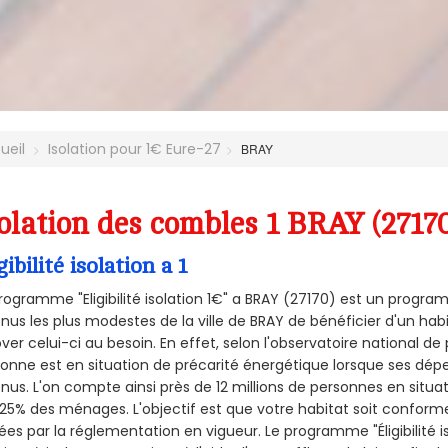
ueil
Isolation pour 1€ Eure-27
BRAY
olation des combles 1 BRAY (2717
gibilité isolation a 1
rogramme "Eligibilité isolation 1€" a BRAY (27170) est un prog
nus les plus modestes de la ville de BRAY de bénéficier d'un ha
ver celui-ci au besoin. En effet, selon l'observatoire national d
onne est en situation de précarité énergétique lorsque ses dé
nus. L'on compte ainsi près de 12 millions de personnes en situa
t 25% des ménages.
L'objectif est que votre habitat soit confor
ées par la réglementation en vigueur. Le programme "Éligibilité i