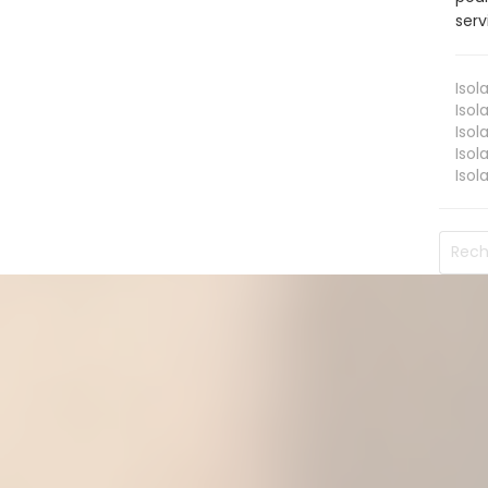
serv
Isol
Isol
Isol
Isol
Isol