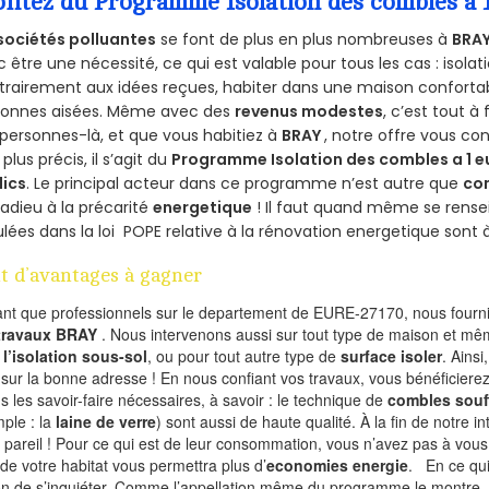
ofitez du Programme Isolation des combles a 
sociétés polluantes
se font de plus en plus nombreuses à
BRAY
 être une nécessité, ce qui est valable pour tous les cas : isolat
rairement aux idées reçues, habiter dans une maison conforta
sonnes aisées. Même avec des
revenus modestes
, c’est tout à
personnes-là, et que vous habitiez à
BRAY
, notre offre vous c
 plus précis, il s’agit du
Programme Isolation des combles a 1 e
lics
. Le principal acteur dans ce programme n’est autre que
co
 adieu à la précarité
energetique
! Il faut quand même se rensei
ulées dans la loi POPE relative à la rénovation energetique sont 
t d’avantages à gagner
ant que professionnels sur le departement de EURE-27170, nous fournis
 travaux BRAY
. Nous intervenons aussi sur tout type de maison et mêm
r
l’isolation sous-sol
, ou pour tout autre type de
surface isoler
. Ainsi
 sur la bonne adresse ! En nous confiant vos travaux, vous bénéficierez
s les savoir-faire nécessaires, à savoir : le technique de
combles souf
ple : la
laine de verre
) sont aussi de haute qualité. À la fin de notre i
 pareil ! Pour ce qui est de leur consommation, vous n’avez pas à vous
 de votre habitat vous permettra plus d’
economies energie
. En ce qu
on de s’inquiéter. Comme l’appellation même du programme le montre, le 