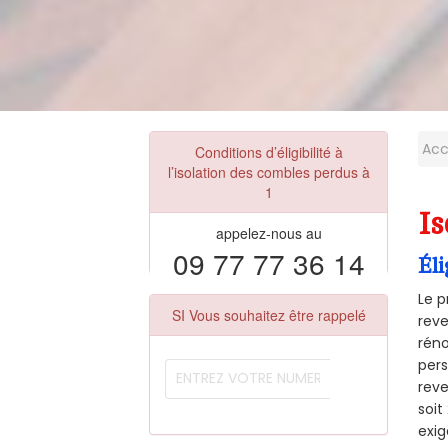
Acc
Conditions d’éligibilité à
l’isolation des combles perdus à
1
Is
appelez-nous au
09 77 77 36 14
Éli
Le p
SI Vous souhaitez être rappelé
reve
réno
pers
reve
soi
exig