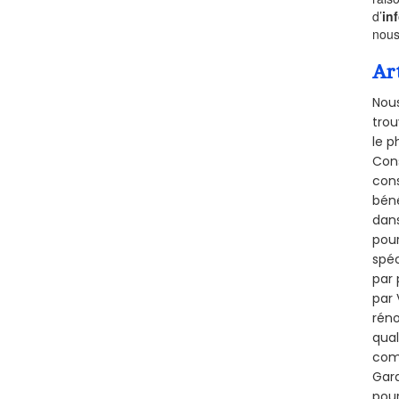
d’
in
nous
Ar
Nous
trou
le p
Cons
cons
béné
dans
pour
spéc
par 
par 
réno
qual
comb
Gara
pour