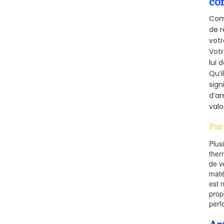
co
Comm
de r
votr
Vot
lui 
Qu’i
sign
d’am
valo
Par
Plus
ther
de v
maté
est 
prop
perf