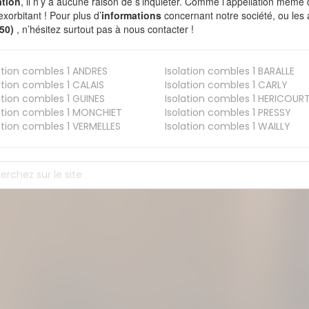
ation
, il n’y a aucune raison de s’inquiéter. Comme l’appellation même 
exorbitant ! Pour plus d’
informations
concernant notre société, ou les
550)
, n’hésitez surtout pas à nous contacter !
ation combles 1
ANDRES
Isolation combles 1
BARALLE
ation combles 1
CALAIS
Isolation combles 1
CARLY
ation combles 1
GUINES
Isolation combles 1
HERICOUR
ation combles 1
MONCHIET
Isolation combles 1
PRESSY
ation combles 1
VERMELLES
Isolation combles 1
WAILLY