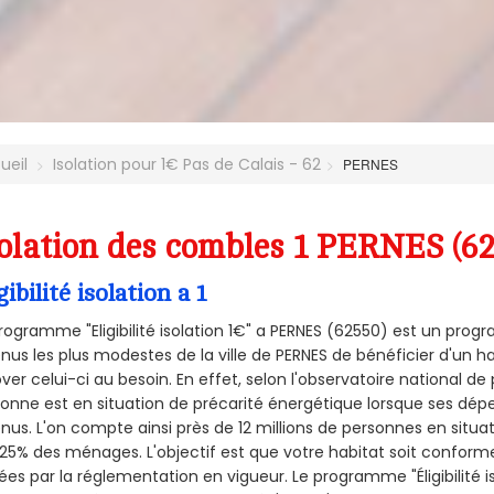
ueil
Isolation pour 1€ Pas de Calais - 62
PERNES
olation des combles 1 PERNES (6
gibilité isolation a 1
rogramme "Eligibilité isolation 1€" a PERNES (62550) est un pr
nus les plus modestes de la ville de PERNES de bénéficier d'un 
ver celui-ci au besoin. En effet, selon l'observatoire national d
onne est en situation de précarité énergétique lorsque ses dé
nus. L'on compte ainsi près de 12 millions de personnes en situa
t 25% des ménages.
L'objectif est que votre habitat soit confor
ées par la réglementation en vigueur. Le programme "Éligibilité i