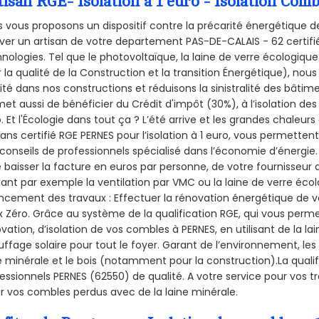
tisan RGE- Isolation à 1 euro - Isolation Co
 vous proposons un dispositif contre la précarité énergétique de
ver un artisan de votre departement PAS-DE-CALAIS - 62 certifié
nologies. Tel que le photovoltaïque, la laine de verre écologiqu
 la qualité de la Construction et la
transition Énergétique), nous
ité dans nos constructions et réduisons la sinistralité des bâtim
et aussi de bénéficier du Crédit d'impôt (30%), à l’isolation de
. Et l'Écologie dans tout ça ? L’été arrive et les grandes chaleurs
sans certifié RGE PERNES pour l’isolation à 1 euro, vous permetten
conseils de professionnels spécialisé dans l’économie d’énergie. 
e baisser la facture en euros par personne, de votre fournisseur 
isant par exemple la ventilation par VMC ou la laine de verre écol
ncement des travaux : Effectuer la rénovation énergétique de v
 Zéro. Grâce au système de la qualification RGE, qui vous perm
vation, d’isolation de vos combles à PERNES, en utilisant de la la
ffage solaire pour tout le foyer. Garant de l’environnement, les 
e minérale et le bois (notamment pour la construction).La qualif
essionnels PERNES (62550) de qualité. A votre service pour vo
er vos combles perdus avec de la laine minérale.