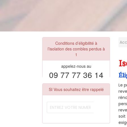
Acc
Conditions d’éligibilité à
l’isolation des combles perdus à
1
Is
appelez-nous au
09 77 77 36 14
Éli
Le p
SI Vous souhaitez être rappelé
reve
réno
pers
reve
soi
exig