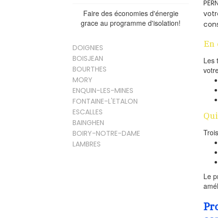
PERN
Faire des économies d'énergie
votr
grace au programme d'isolation!
cons
En 
DOIGNIES
BOISJEAN
Les 
BOURTHES
votr
MORY
ENQUIN-LES-MINES
FONTAINE-L'ETALON
ESCALLES
Qui
BAINGHEN
Troi
BOIRY-NOTRE-DAME
LAMBRES
Le p
amél
Pr