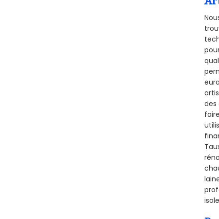
Ar
Nous
trou
tech
pour
qual
perm
euro
arti
des 
fair
util
fina
Taux
réno
chau
lain
prof
isol