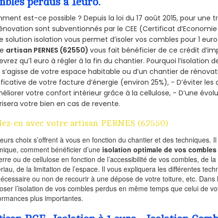
mbles perdus à 1euro.
ent est-ce possible ? Depuis la loi du 17 août 2015, pour une tr
énovation sont subventionnés par le CEE (Certificat d’Economie
e solution isolation vous permet d’isoler vos combles pour 1 e
re
artisan PERNES (62550)
vous fait bénéficier de ce crédit d’im
devrez qu’1 euro à régler à la fin du chantier. Pourquoi l’isolation 
l s’agisse de votre espace habitable ou d’un chantier de rénovati
ificative de votre facture d’énergie (environ 25%), - D’éviter le
éliorer votre confort intérieur grâce à la cellulose, - D’une év
risera votre bien en cas de revente.
lez-en avec votre artisan PERNES (62550)
ieurs choix s’offrent à vous en fonction du chantier et des techniques. I
mique, comment bénéficier d’une
isolation optimale de vos combles
erre ou de cellulose en fonction de l’accessibilité de vos combles, de l
riau, de la limitation de l’espace. Il vous expliquera les différentes techn
nécessaire ou non de recourir à une dépose de votre toiture, etc. Dans 
oser l’isolation de vos combles perdus en même temps que celui de vot
ormances plus importantes.