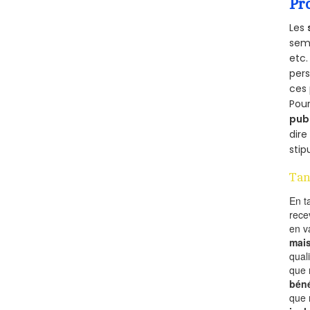
Pr
Les
semb
etc.
per
ces 
Pour
pub
dire
stip
Tan
En t
rece
en 
mai
qual
que 
béné
que 