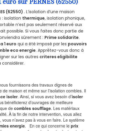
 1 euro sur PERNES (62550)
ES (62550)
. L’isolation d’une maison
 : isolation
thermique
, isolation phonique,
ortable n’est pas seulement réservé aux
 fait possible. Si vous faites donc partie de
 conviendra sûrement :
Prime solidarite
.
a 1 euro
qui a été imposé par les
pouvoirs
mble eco energie
. Apprêtez-vous donc à
gner sur les autres
criteres eligibilite
à considérer.
ous fournissons des travaux dignes de
e de maison et même sur l’isolation combles. Il
ace isoler
. Ainsi, si vous avez besoin d’
isoler
ous bénéficierez d’ouvrages de meilleure
nique de
combles soufflage
. Les matériaux
ité. À la fin de notre intervention, vous allez
, vous n’avez pas à vous en faire. Le système
mies energie
. En ce qui concerne le
prix