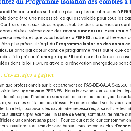
ofitez du Programme Isolation des combles a
sociétés polluantes
se font de plus en plus nombreuses à
PERN
le donc être une nécessité, ce qui est valable pour tous les cas
 Contrairement aux idées reçues, habiter dans une maison conf
sonnes aisées. Même avec des
revenus modestes
, c’est tout à
personnes-là, et que vous habitiez à
PERNES
, notre offre vous
 être plus précis, il s’agit du
Programme Isolation des combles 
lics
. Le principal acteur dans ce programme n’est autre que
co
 adieu à la précarité
energetique
! Il faut quand même se rensei
ulées dans la loi POPE relative à la rénovation energetique sont 
t d’avantages à gagner
ant que professionnels sur le departement de PAS-DE-CALAIS-62550, n
voir le label
rge travaux PERNES
. Nous intervenons aussi sur tout typ
va de même pour
l’isolation sous-sol
, ou pour tout autre type de
surf
son
, vous êtes sur la bonne adresse ! En nous confiant vos travaux, v
ité. En effet, nous avons les savoir-faire nécessaires, à savoir : le tech
nous utilisons (par exemple : la
laine de verre
) sont aussi de haute qual
ficier
d’un
confort
sans pareil ! Pour ce qui est de leur consommation
nous installerons au sein de votre habitat vous permettra plus d’
econo