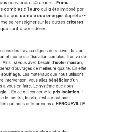
 vous conviendra sûrement :
Prime
s combles a 1 euro
qui a été imposé par
 autre que
comble eco energie
. Apprêtez-
ême se renseigner sur les autres
criteres
ique sont à considérer.
sons des travaux dignes de recevoir le label
on et même sur l’isolation combles. Il en va de
r
. Ainsi, si vous avez besoin d’
isoler maison
,
ierez d’ouvrages de meilleure qualité. En effet,
 soufflage
. Les matériaux que nous utilisons
tre intervention, vous allez
bénéficier
d’un
as à vous en faire. Le système que nous
gie
. En ce qui concerne le
prix isolation
, il
le montre, le prix n’est surtout pas
ivités que nous entreprenons à
HERQUEVILLE
n programme mis en place afin de