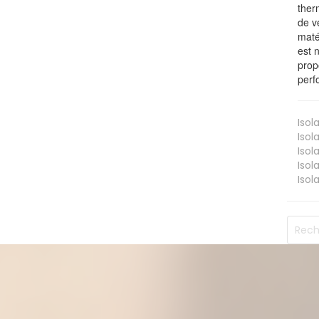
ther
de v
maté
est 
prop
perf
Isol
Isol
Isol
Isol
Isol