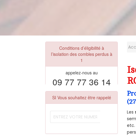
Acc
Conditions d’éligibilité à
l’isolation des combles perdus à
1
Is
appelez-nous au
09 77 77 36 14
R
Pr
SI Vous souhaitez être rappelé
(2
Les
semb
etc.
per