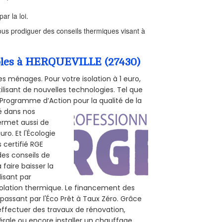
ar la loi.
us prodiguer des conseils thermiques visant à
ombles à HERQUEVILLE (27430)
s ménages. Pour votre isolation à 1 euro,
ilisant de nouvelles technologies. Tel que
 (Programme d’Action pour la qualité de la
té dans nos
permet aussi de
ro. Et l'Écologie
 certifié RGE
des conseils de
 faire baisser la
lisant par
isolation thermique. Le financement des
passant par l'Éco Prêt à Taux Zéro. Grâce
effectuer des travaux de rénovation,
nérale ou encore installer un chauffage