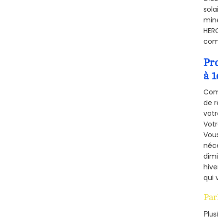
sola
miné
HERQ
comb
Pr
à 1
Comm
de r
votr
Vot
Vous
néce
dimi
hive
qui 
Par
Plus