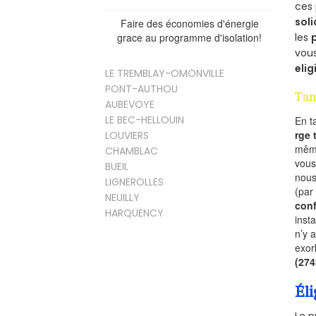
ces 
soli
Faire des économies d'énergie
les
grace au programme d'isolation!
vous
elig
LE TREMBLAY-OMONVILLE
PONT-AUTHOU
Tan
AUBEVOYE
LE BEC-HELLOUIN
En t
rge
LOUVIERS
mêm
CHAMBLAC
vous
BUEIL
nous
LIGNEROLLES
(par
NEUILLY
conf
HARQUENCY
inst
n’y 
exor
(27
Éli
Le p