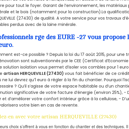
ire pour tout le foyer. Garant de l’environnement, les matériaux p
rale et le bois (notamment pour la construction).La qualificati
UEVILLE (27430) de qualité. A votre service pour vos travaux d
les perdus avec de la laine minérale.
ofessionnels rge des EURE -27 vous propose l
euro.
ent est-ce possible ? Depuis la loi du 17 août 2015, pour une tr
énovation sont subventionnés par le CEE (Certificat d’Economie
e solution isolation vous permet d’isoler vos combles pour 1 e
re
artisan HERQUEVILLE (27430)
vous fait bénéficier de ce crédit
 ne lui devrez qu’1 euro à régler à la fin du chantier. Pourquoi l’i
ssaire ? Qu’il s’agisse de votre espace habitable ou d’un chantie
nution significative de votre facture d’énergie (environ 25%), - 
r et d’améliorer votre confort intérieur grâce à la cellulose, -
valorisera votre bien en cas de revente.
lez-en avec votre artisan HERQUEVILLE (27430)
ieurs choix s’offrent à vous en fonction du chantier et des techniques. I