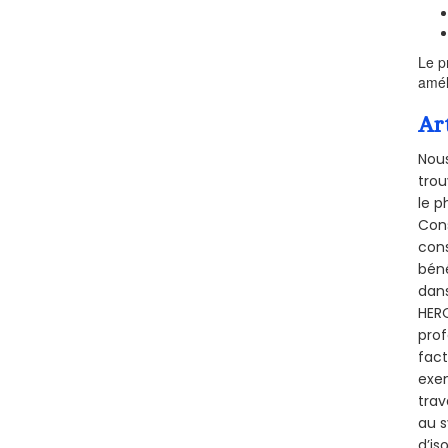
Le p
amél
Ar
Nous
trou
le p
Cons
cons
béné
dans
HERQ
prof
fact
exem
trav
au s
d’is