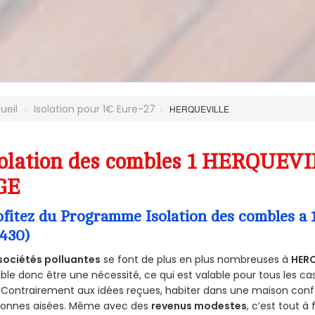
ueil
Isolation pour 1€ Eure-27
HERQUEVILLE
olation des combles 1 HERQUEVIL
GE
ofitez du Programme Isolation des combles 
7430)
sociétés polluantes
se font de plus en plus nombreuses à
HERQ
le donc être une nécessité, ce qui est valable pour tous les cas
 Contrairement aux idées reçues, habiter dans une maison conf
sonnes aisées. Même avec des
revenus modestes
, c’est tout à