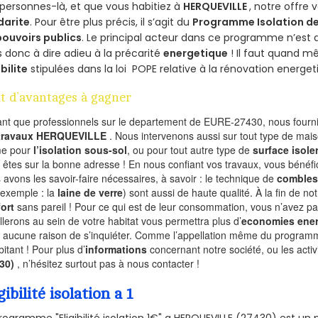
personnes-là, et que vous habitiez à
HERQUEVILLE
, notre offre
darite
. Pour être plus précis, il s’agit du
Programme Isolation de
pouvoirs publics
. Le principal acteur dans ce programme n’est
 donc à dire adieu à la précarité
energetique
! Il faut quand m
ibilite
stipulées dans la loi POPE relative à la rénovation energet
t d’avantages à gagner
ant que professionnels sur le departement de EURE-27430, nous fournis
 travaux HERQUEVILLE
. Nous intervenons aussi sur tout type de mais
e pour
l’isolation sous-sol
, ou pour tout autre type de
surface isole
 êtes sur la bonne adresse ! En nous confiant vos travaux, vous bénéfic
 avons les savoir-faire nécessaires, à savoir : le technique de
combles
 exemple : la
laine de verre
) sont aussi de haute qualité. À la fin de no
ort
sans pareil ! Pour ce qui est de leur consommation, vous n’avez p
allerons au sein de votre habitat vous permettra plus d’
economies ener
a aucune raison de s’inquiéter. Comme l’appellation même du programme 
bitant ! Pour plus d’
informations
concernant notre société, ou les act
430)
, n’hésitez surtout pas à nous contacter !
gibilité isolation a 1
rogramme "Eligibilité isolation 1€" a HERQUEVILLE (27430) est u