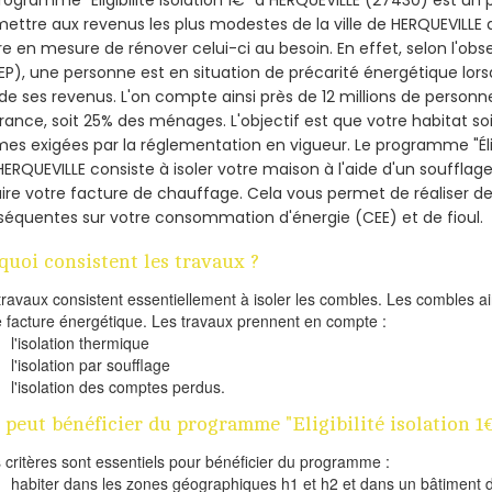
ettre aux revenus les plus modestes de la ville de HERQUEVILLE 
re en mesure de rénover celui-ci au besoin. En effet, selon l'ob
P), une personne est en situation de précarité énergétique lo
de ses revenus. L'on compte ainsi près de 12 millions de personn
France, soit 25% des ménages.
L'objectif est que votre habitat s
es exigées par la réglementation en vigueur. Le programme "Éligi
HERQUEVILLE consiste à isoler votre maison à l'aide d'un soufflage
ire votre facture de chauffage. Cela vous permet de réaliser 
équentes sur votre consommation d'énergie (CEE) et de fioul.
quoi consistent les travaux ?
travaux consistent essentiellement à isoler les combles. Les combles 
e facture énergétique. Les travaux prennent en compte :
l'isolation thermique
l'isolation par soufflage
l'isolation des comptes perdus.
 peut bénéficier du programme "Eligibilité isolation
s critères sont essentiels pour bénéficier du programme :
habiter dans les zones géographiques h1 et h2 et dans un bâtiment d