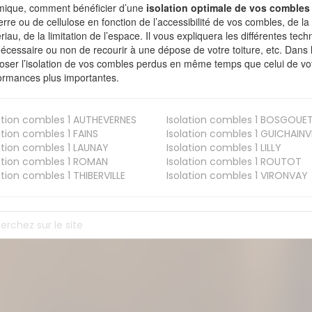
mique, comment bénéficier d’une
isolation optimale de vos combles
erre ou de cellulose en fonction de l’accessibilité de vos combles, de l
riau, de la limitation de l’espace. Il vous expliquera les différentes techn
nécessaire ou non de recourir à une dépose de votre toiture, etc. Dans 
oser l’isolation de vos combles perdus en même temps que celui de vot
ormances plus importantes.
ation combles 1
AUTHEVERNES
Isolation combles 1
BOSGOUE
ation combles 1
FAINS
Isolation combles 1
GUICHAINVI
ation combles 1
LAUNAY
Isolation combles 1
LILLY
ation combles 1
ROMAN
Isolation combles 1
ROUTOT
ation combles 1
THIBERVILLE
Isolation combles 1
VIRONVAY