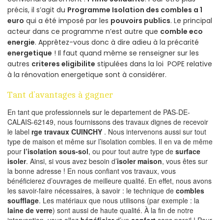
précis, il s’agit du
Programme Isolation des combles a 1
euro
qui a été imposé par les
pouvoirs publics
. Le principal
acteur dans ce programme n’est autre que
comble eco
energie
. Apprêtez-vous donc à dire adieu à la précarité
energetique
! Il faut quand même se renseigner sur les
autres
criteres eligibilite
stipulées dans la loi POPE relative
à la rénovation energetique sont à considérer.
Tant d’avantages à gagner
En tant que professionnels sur le departement de PAS-DE-
CALAIS-62149, nous fournissons des travaux dignes de recevoir
le label
rge travaux CUINCHY
. Nous intervenons aussi sur tout
type de maison et même sur l’isolation combles. Il en va de même
pour
l’isolation sous-sol
, ou pour tout autre type de
surface
isoler
. Ainsi, si vous avez besoin d’
isoler maison
, vous êtes sur
la bonne adresse ! En nous confiant vos travaux, vous
bénéficierez d’ouvrages de meilleure qualité. En effet, nous avons
les savoir-faire nécessaires, à savoir : le technique de
combles
soufflage
. Les matériaux que nous utilisons (par exemple : la
laine de verre
) sont aussi de haute qualité. À la fin de notre
intervention, vous allez
bénéficier
d’un
confort
sans pareil ! Pour