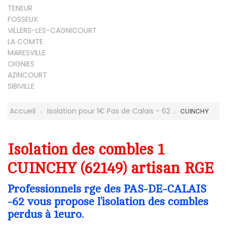
TENEUR
FOSSEUX
VILLERS-LES-CAGNICOURT
LA COMTE
MARESVILLE
OIGNIES
AZINCOURT
SIBIVILLE
Accueil
Isolation pour 1€ Pas de Calais - 62
CUINCHY
Isolation des combles 1
CUINCHY (62149) artisan RGE
Professionnels rge des PAS-DE-CALAIS
-62 vous propose l’isolation des combles
perdus à 1euro.