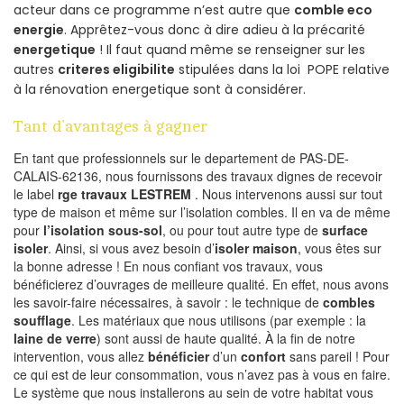
acteur dans ce programme n’est autre que
comble eco
energie
. Apprêtez-vous donc à dire adieu à la précarité
energetique
! Il faut quand même se renseigner sur les
autres
criteres eligibilite
stipulées dans la loi POPE relative
à la rénovation energetique sont à considérer.
Tant d’avantages à gagner
En tant que professionnels sur le departement de PAS-DE-
CALAIS-62136, nous fournissons des travaux dignes de recevoir
le label
rge travaux LESTREM
. Nous intervenons aussi sur tout
type de maison et même sur l’isolation combles. Il en va de même
pour
l’isolation sous-sol
, ou pour tout autre type de
surface
isoler
. Ainsi, si vous avez besoin d’
isoler maison
, vous êtes sur
la bonne adresse ! En nous confiant vos travaux, vous
bénéficierez d’ouvrages de meilleure qualité. En effet, nous avons
les savoir-faire nécessaires, à savoir : le technique de
combles
soufflage
. Les matériaux que nous utilisons (par exemple : la
laine de verre
) sont aussi de haute qualité. À la fin de notre
intervention, vous allez
bénéficier
d’un
confort
sans pareil ! Pour
ce qui est de leur consommation, vous n’avez pas à vous en faire.
Le système que nous installerons au sein de votre habitat vous