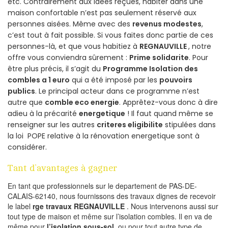
etc. Contrairement aux idées reçues, habiter dans une
maison confortable n’est pas seulement réservé aux
personnes aisées. Même avec des
revenus modestes
,
c’est tout à fait possible. Si vous faites donc partie de ces
personnes-là, et que vous habitiez à
REGNAUVILLE
, notre
offre vous conviendra sûrement :
Prime solidarite
. Pour
être plus précis, il s’agit du
Programme Isolation des
combles a 1 euro
qui a été imposé par les
pouvoirs
publics
. Le principal acteur dans ce programme n’est
autre que
comble eco energie
. Apprêtez-vous donc à dire
adieu à la précarité
energetique
! Il faut quand même se
renseigner sur les autres
criteres eligibilite
stipulées dans
la loi POPE relative à la rénovation energetique sont à
considérer.
Tant d’avantages à gagner
En tant que professionnels sur le departement de PAS-DE-
CALAIS-62140, nous fournissons des travaux dignes de recevoir
le label
rge travaux REGNAUVILLE
. Nous intervenons aussi sur
tout type de maison et même sur l’isolation combles. Il en va de
même pour
l’isolation sous-sol
, ou pour tout autre type de