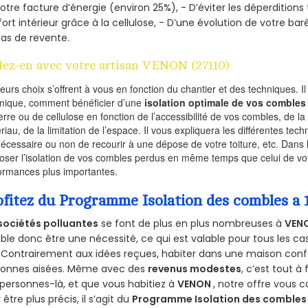
otre facture d’énergie (environ 25%), - D’éviter les déperditions
ort intérieur grâce à la cellulose, - D’une évolution de votre ba
as de revente.
lez-en avec votre artisan VENON (27110)
ieurs choix s’offrent à vous en fonction du chantier et des techniques. I
mique, comment bénéficier d’une
isolation optimale de vos combles
erre ou de cellulose en fonction de l’accessibilité de vos combles, de l
riau, de la limitation de l’espace. Il vous expliquera les différentes techn
nécessaire ou non de recourir à une dépose de votre toiture, etc. Dans 
oser l’isolation de vos combles perdus en même temps que celui de vot
ormances plus importantes.
ofitez du Programme Isolation des combles a
sociétés polluantes
se font de plus en plus nombreuses à
VENO
le donc être une nécessité, ce qui est valable pour tous les cas
 Contrairement aux idées reçues, habiter dans une maison conf
sonnes aisées. Même avec des
revenus modestes
, c’est tout à
personnes-là, et que vous habitiez à
VENON
, notre offre vous 
 être plus précis, il s’agit du
Programme Isolation des combles 