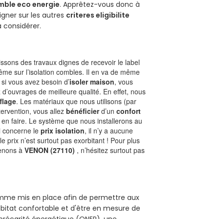
mble eco energie
. Apprêtez-vous donc à
gner sur les autres
criteres eligibilite
à considérer.
sons des travaux dignes de recevoir le label
ême sur l’isolation combles. Il en va de même
, si vous avez besoin d’
isoler maison
, vous
 d’ouvrages de meilleure qualité. En effet, nous
flage
. Les matériaux que nous utilisons (par
ntervention, vous allez
bénéficier
d’un
confort
 en faire. Le système que nous installerons au
i concerne le
prix isolation
, il n’y a aucune
prix n’est surtout pas exorbitant ! Pour plus
renons à
VENON (27110)
, n’hésitez surtout pas
ramme mis en place afin de permettre aux
abitat confortable et d'être en mesure de