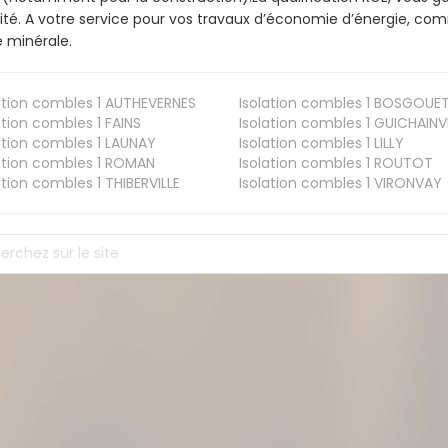
ité. A votre service pour vos travaux d’économie d’énergie, co
e minérale.
ation combles 1
AUTHEVERNES
Isolation combles 1
BOSGOUE
ation combles 1
FAINS
Isolation combles 1
GUICHAINVI
ation combles 1
LAUNAY
Isolation combles 1
LILLY
ation combles 1
ROMAN
Isolation combles 1
ROUTOT
ation combles 1
THIBERVILLE
Isolation combles 1
VIRONVAY