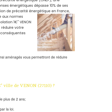
e précarité énergétique (ONEP), une
penses énergétiques dépasse 10% de ses
tion de précarité énergétique en France,
me aux normes
isolation 1€" VENON
e réduire votre
s conséquentes
ainsi aménagés vous permettront de réduire
€" ville de VENON (27110) ?
e plus de 2 ans;
ar la loi.