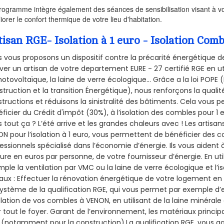
rogramme intègre également des séances de sensibilisation visant à vo
iorer le confort thermique de votre lieu d'habitation.
tisan RGE- Isolation à 1 euro - Isolation Com
 vous proposons un dispositif contre la précarité énergétique de
ver un artisan de votre departement EURE - 27 certifié RGE en ut
hotovoltaïque, la laine de verre écologique... Grâce a la loi POPE
truction et la
transition Énergétique), nous renforçons la quali
tructions et réduisons la sinistralité des bâtiments. Cela vous 
ficier du Crédit d'impôt (30%), à l’isolation des combles pour 1 eu
 tout ça ? L’été arrive et les grandes chaleurs avec ! Les artisans
N pour l’isolation à 1 euro, vous permettent de bénéficier des c
essionnels spécialisé dans l’économie d’énergie. Ils vous aident à
ure en euros par personne, de votre fournisseur d’énergie. En uti
ple la ventilation par VMC ou la laine de verre écologique et l’
aux : Effectuer la rénovation énergétique de votre logement en 
ystème de la qualification RGE, qui vous permet par exemple d’
olation de vos combles à VENON, en utilisant de la laine minérale
 tout le foyer. Garant de l’environnement, les matériaux principal
 (notamment pour la construction).La qualification RGE, vous ga