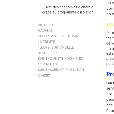
de v
Faire des économies d'énergie
conf
grace au programme d'isolation!
en c
Par
VILLETTES
HAUVILLE
Plus
HEUDREVILLE-EN-LIEUVIN
ther
LA TRINITE
de v
FLEURY-SUR-ANDELLE
maté
BEMECOURT
est 
prop
SAINT-QUENTIN-DES-ISLES
perf
CONNELLES
SAINT-AUBIN-SUR-GAILLON
Pr
CARSIX
Les
semb
etc.
per
ces 
Pour