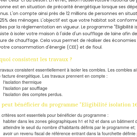
ver celui-ci au besoin. En effet, selon l'observatoire national d
onne est en situation de précarité énergétique lorsque ses dé
nus. L'on compte ainsi près de 12 millions de personnes en situa
t 25% des ménages.
L'objectif est que votre habitat soit confor
ées par la réglementation en vigueur. Le programme "Éligibilité 
iste à isoler votre maison à l'aide d'un soufflage de laine afin d
ture de chauffage. Cela vous permet de réaliser des économie
votre consommation d'énergie (CEE) et de fioul.
quoi consistent les travaux ?
travaux consistent essentiellement à isoler les combles. Les combles 
e facture énergétique. Les travaux prennent en compte :
l'isolation thermique
l'isolation par soufflage
l'isolation des comptes perdus.
 peut bénéficier du programme "Eligibilité isolation 1
s critères sont essentiels pour bénéficier du programme :
habiter dans les zones géographiques h1 et h2 et dans un bâtiment d
atteindre le seuil du nombre d'habitants définis par le programme et;
avoir un revenu fiscal de référence entrant dans la fourchette définie p