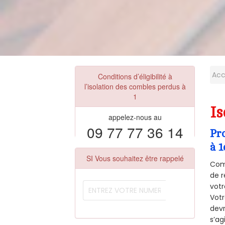
Acc
Conditions d’éligibilité à
l’isolation des combles perdus à
1
Is
appelez-nous au
09 77 77 36 14
Pr
à 1
SI Vous souhaitez être rappelé
Comm
de r
votr
Vot
devr
s’ag