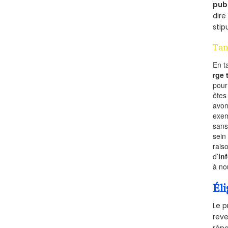
pub
dire
stip
Tan
En t
rge
pou
êtes
avon
exem
sans
sein
rais
d’
in
à no
Éli
Le p
reve