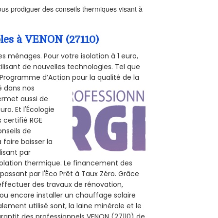
us prodiguer des conseils thermiques visant à
bles à VENON (27110)
s ménages. Pour votre isolation à 1 euro,
ilisant de nouvelles technologies. Tel que
 (Programme d’Action pour la qualité de la
té dans nos
permet aussi de
ro. Et l'Écologie
 certifié RGE
onseils de
 faire baisser la
lisant par
isolation thermique. Le financement des
passant par l'Éco Prêt à Taux Zéro. Grâce
effectuer des travaux de rénovation,
 ou encore installer un chauffage solaire
ement utilisé sont, la laine minérale et le
rantit des professionnels VENON (27110) de