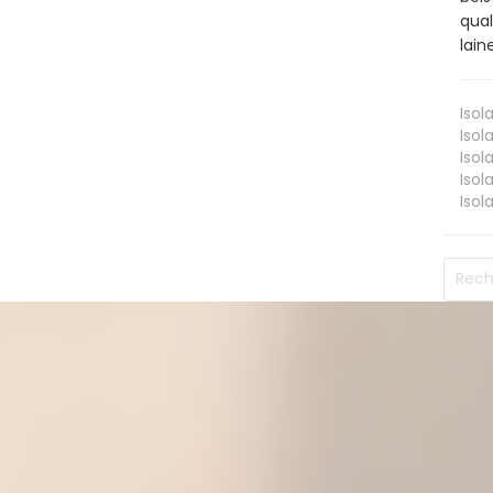
qual
lain
Isol
Isol
Isol
Isol
Isol