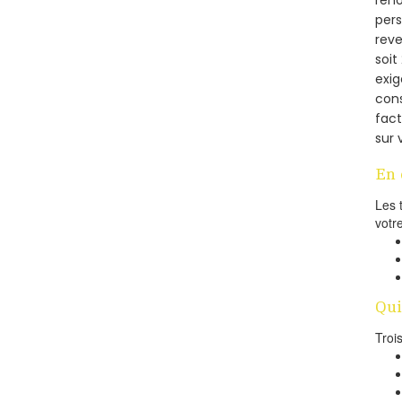
réno
pers
reve
soi
exig
cons
fac
sur 
En 
Les 
votr
Qui
Troi