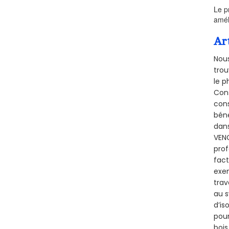
Le p
amél
Ar
Nous
trou
le p
Cons
cons
béné
dans
VENO
prof
fact
exem
trav
au s
d’is
pour
bois