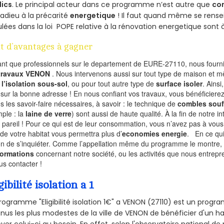
lics
. Le principal acteur dans ce programme n’est autre que
co
 adieu à la précarité
energetique
! Il faut quand même se rensei
ulées dans la loi POPE relative à la rénovation energetique sont 
t d’avantages à gagner
ant que professionnels sur le departement de EURE-27110, nous fournis
 travaux VENON
. Nous intervenons aussi sur tout type de maison et m
r
l’isolation sous-sol
, ou pour tout autre type de
surface isoler
. Ainsi
 sur la bonne adresse ! En nous confiant vos travaux, vous bénéficierez
s les savoir-faire nécessaires, à savoir : le technique de
combles souf
ple : la
laine de verre
) sont aussi de haute qualité. À la fin de notre i
 pareil ! Pour ce qui est de leur consommation, vous n’avez pas à vous
 de votre habitat vous permettra plus d’
economies energie
. En ce qu
on de s’inquiéter. Comme l’appellation même du programme le montre, le 
formations
concernant notre société, ou les activités que nous entrep
us contacter !
gibilité isolation a 1
rogramme "Eligibilité isolation 1€" a VENON (27110) est un prog
nus les plus modestes de la ville de VENON de bénéficier d'un h