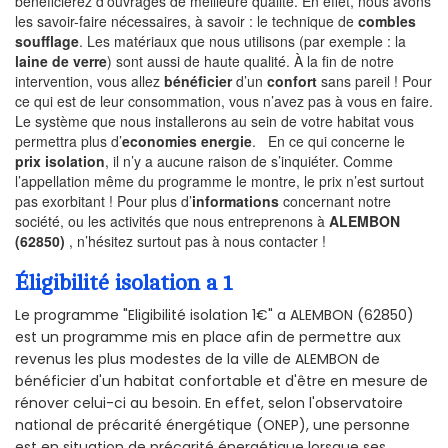
bénéficierez d’ouvrages de meilleure qualité. En effet, nous avons
les savoir-faire nécessaires, à savoir : le technique de
combles
soufflage
. Les matériaux que nous utilisons (par exemple : la
laine de verre
) sont aussi de haute qualité. À la fin de notre
intervention, vous allez
bénéficier
d’un
confort
sans pareil ! Pour
ce qui est de leur consommation, vous n’avez pas à vous en faire.
Le système que nous installerons au sein de votre habitat vous
permettra plus d’
economies energie
. En ce qui concerne le
prix isolation
, il n’y a aucune raison de s’inquiéter. Comme
l’appellation même du programme le montre, le prix n’est surtout
pas exorbitant ! Pour plus d’
informations
concernant notre
société, ou les activités que nous entreprenons à
ALEMBON
(62850)
, n’hésitez surtout pas à nous contacter !
Éligibilité isolation a 1
Le programme "Eligibilité isolation 1€" a ALEMBON (62850)
est un programme mis en place afin de permettre aux
revenus les plus modestes de la ville de ALEMBON de
bénéficier d'un habitat confortable et d'être en mesure de
rénover celui-ci au besoin. En effet, selon l'observatoire
national de précarité énergétique (ONEP), une personne
est en situation de précarité énergétique lorsque ses