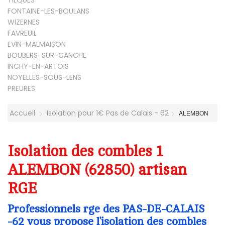
FONTAINE-LES-BOULANS
WIZERNES
FAVREUIL
EVIN-MALMAISON
BOUBERS-SUR-CANCHE
INCHY-EN-ARTOIS
NOYELLES-SOUS-LENS
PREURES
Accueil
Isolation pour 1€ Pas de Calais - 62
ALEMBON
Isolation des combles 1
ALEMBON (62850) artisan
RGE
Professionnels rge des PAS-DE-CALAIS
-62 vous propose l’isolation des combles