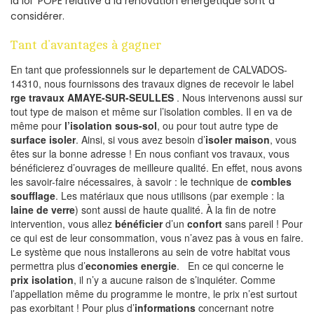
la loi POPE relative à la rénovation energetique sont à
considérer.
Tant d’avantages à gagner
En tant que professionnels sur le departement de CALVADOS-
14310, nous fournissons des travaux dignes de recevoir le label
rge travaux AMAYE-SUR-SEULLES
. Nous intervenons aussi sur
tout type de maison et même sur l’isolation combles. Il en va de
même pour
l’isolation sous-sol
, ou pour tout autre type de
surface isoler
. Ainsi, si vous avez besoin d’
isoler maison
, vous
êtes sur la bonne adresse ! En nous confiant vos travaux, vous
bénéficierez d’ouvrages de meilleure qualité. En effet, nous avons
les savoir-faire nécessaires, à savoir : le technique de
combles
soufflage
. Les matériaux que nous utilisons (par exemple : la
laine de verre
) sont aussi de haute qualité. À la fin de notre
intervention, vous allez
bénéficier
d’un
confort
sans pareil ! Pour
ce qui est de leur consommation, vous n’avez pas à vous en faire.
Le système que nous installerons au sein de votre habitat vous
permettra plus d’
economies energie
. En ce qui concerne le
prix isolation
, il n’y a aucune raison de s’inquiéter. Comme
l’appellation même du programme le montre, le prix n’est surtout
pas exorbitant ! Pour plus d’
informations
concernant notre