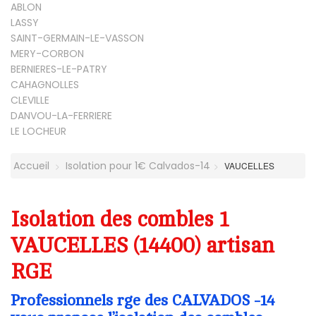
ABLON
LASSY
SAINT-GERMAIN-LE-VASSON
MERY-CORBON
BERNIERES-LE-PATRY
CAHAGNOLLES
CLEVILLE
DANVOU-LA-FERRIERE
LE LOCHEUR
Accueil
Isolation pour 1€ Calvados-14
VAUCELLES
Isolation des combles 1
VAUCELLES (14400) artisan
RGE
Professionnels rge des CALVADOS -14