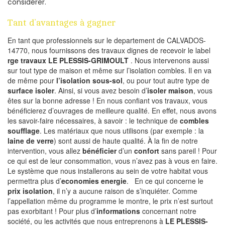
considérer.
Tant d’avantages à gagner
En tant que professionnels sur le departement de CALVADOS-
14770, nous fournissons des travaux dignes de recevoir le label
rge travaux LE PLESSIS-GRIMOULT
. Nous intervenons aussi
sur tout type de maison et même sur l’isolation combles. Il en va
de même pour
l’isolation sous-sol
, ou pour tout autre type de
surface isoler
. Ainsi, si vous avez besoin d’
isoler maison
, vous
êtes sur la bonne adresse ! En nous confiant vos travaux, vous
bénéficierez d’ouvrages de meilleure qualité. En effet, nous avons
les savoir-faire nécessaires, à savoir : le technique de
combles
soufflage
. Les matériaux que nous utilisons (par exemple : la
laine de verre
) sont aussi de haute qualité. À la fin de notre
intervention, vous allez
bénéficier
d’un
confort
sans pareil ! Pour
ce qui est de leur consommation, vous n’avez pas à vous en faire.
Le système que nous installerons au sein de votre habitat vous
permettra plus d’
economies energie
. En ce qui concerne le
prix isolation
, il n’y a aucune raison de s’inquiéter. Comme
l’appellation même du programme le montre, le prix n’est surtout
pas exorbitant ! Pour plus d’
informations
concernant notre
société, ou les activités que nous entreprenons à
LE PLESSIS-