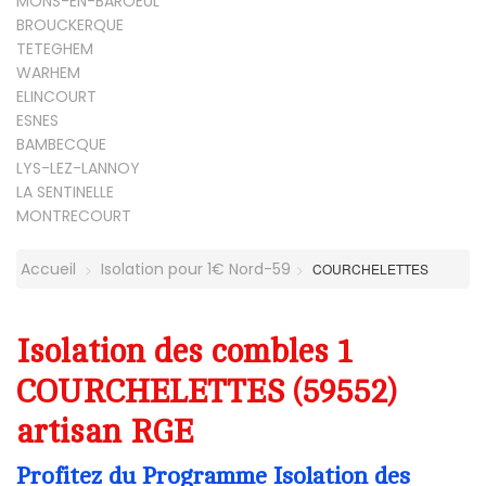
MONS-EN-BAROEUL
BROUCKERQUE
TETEGHEM
WARHEM
ELINCOURT
ESNES
BAMBECQUE
LYS-LEZ-LANNOY
LA SENTINELLE
MONTRECOURT
Accueil
Isolation pour 1€ Nord-59
COURCHELETTES
Isolation des combles 1
COURCHELETTES (59552)
artisan RGE
Profitez du Programme Isolation des