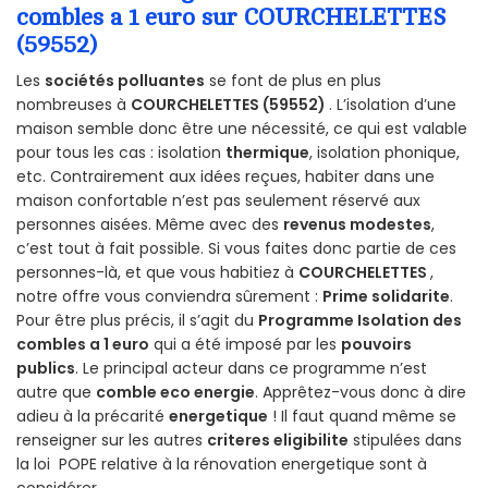
combles a 1 euro sur COURCHELETTES
(59552)
Les
sociétés polluantes
se font de plus en plus
nombreuses à
COURCHELETTES (59552)
. L’isolation d’une
maison semble donc être une nécessité, ce qui est valable
pour tous les cas : isolation
thermique
, isolation phonique,
etc. Contrairement aux idées reçues, habiter dans une
maison confortable n’est pas seulement réservé aux
personnes aisées. Même avec des
revenus modestes
,
c’est tout à fait possible. Si vous faites donc partie de ces
personnes-là, et que vous habitiez à
COURCHELETTES
,
notre offre vous conviendra sûrement :
Prime solidarite
.
Pour être plus précis, il s’agit du
Programme Isolation des
combles a 1 euro
qui a été imposé par les
pouvoirs
publics
. Le principal acteur dans ce programme n’est
autre que
comble eco energie
. Apprêtez-vous donc à dire
adieu à la précarité
energetique
! Il faut quand même se
renseigner sur les autres
criteres eligibilite
stipulées dans
la loi POPE relative à la rénovation energetique sont à
considérer.