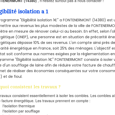
TENERMONT (14380)
, n’hésitez surtout pas à nous contacter !
gibilité isolation a 1
rogramme "Eligibilité isolation 1€" a FONTENERMONT (14380) es
ettre aux revenus les plus modestes de la ville de FONTENERMO
'être en mesure de rénover celui-ci au besoin. En effet, selon l'
gétique (ONEP), une personne est en situation de précarité én
gétiques dépasse 10% de ses revenus. L'on compte ainsi près de 
arité énergétique en France, soit 25% des ménages.
L'objectif 
tat soit conforme aux normes exigées par la réglementation en 
ramme "Éligibilité isolation 1€" FONTENERMONT consiste à isoler
de d'un soufflage de laine afin de réduire votre facture de chauf
met de réaliser des économies conséquentes sur votre consom
) et de fioul.
quoi consistent les travaux ?
travaux consistent essentiellement à isoler les combles. Les combles 
e facture énergétique. Les travaux prennent en compte :
l'isolation thermique
l'isolation par soufflage