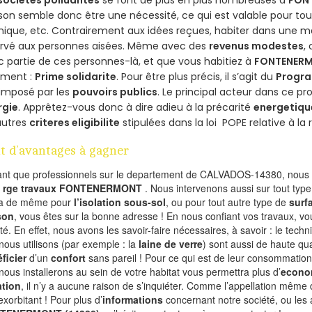
on semble donc être une nécessité, ce qui est valable pour tous 
ique, etc. Contrairement aux idées reçues, habiter dans une m
ervé aux personnes aisées. Même avec des
revenus modestes
,
 partie de ces personnes-là, et que vous habitiez à
FONTENER
ement :
Prime solidarite
. Pour être plus précis, il s’agit du
Progra
imposé par les
pouvoirs publics
. Le principal acteur dans ce 
rgie
. Apprêtez-vous donc à dire adieu à la précarité
energetiqu
autres
criteres eligibilite
stipulées dans la loi POPE relative à l
t d’avantages à gagner
ant que professionnels sur le departement de CALVADOS-14380, nous f
l
rge travaux FONTENERMONT
. Nous intervenons aussi sur tout type
va de même pour
l’isolation sous-sol
, ou pour tout autre type de
surf
son
, vous êtes sur la bonne adresse ! En nous confiant vos travaux, v
ité. En effet, nous avons les savoir-faire nécessaires, à savoir : le tech
nous utilisons (par exemple : la
laine de verre
) sont aussi de haute qual
ficier
d’un
confort
sans pareil ! Pour ce qui est de leur consommation
nous installerons au sein de votre habitat vous permettra plus d’
econo
ation
, il n’y a aucune raison de s’inquiéter. Comme l’appellation même 
exorbitant ! Pour plus d’
informations
concernant notre société, ou les 