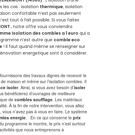
les cas : isolation
thermique
, isolation
aison confortable n’est pas seulement
 c’est tout à fait possible. Si vous faites
MONT
, notre offre vous conviendra
mme Isolation des combles a 1 euro
qui a
programme n’est autre que
comble eco
e
! Il faut quand même se renseigner sur
a rénovation energetique sont à considérer.
ournissons des travaux dignes de recevoir le
 de maison et même sur l’isolation combles. Il
ace isoler
. Ainsi, si vous avez besoin d’
isoler
ous bénéficierez d’ouvrages de meilleure
nique de
combles soufflage
. Les matériaux
ité. À la fin de notre intervention, vous allez
, vous n’avez pas à vous en faire. Le système
mies energie
. En ce qui concerne le
prix
du programme le montre, le prix n’est surtout
activités que nous entreprenons à