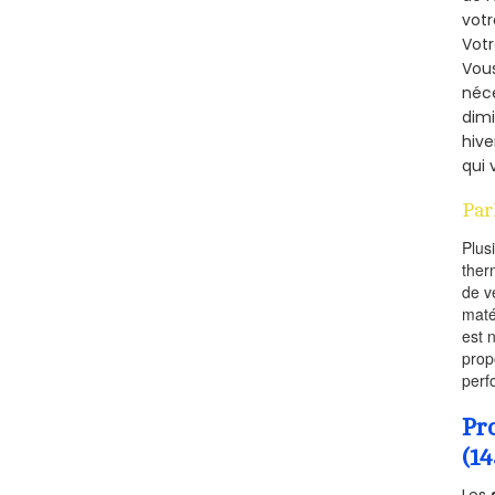
votr
Vot
Vous
néce
dimi
hive
qui 
Par
Plus
ther
de v
maté
est 
prop
perf
Pr
(1
Les