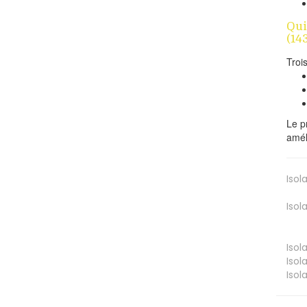
Qui
(14
Troi
Le p
amél
Isol
Isol
Isol
Isol
Isol