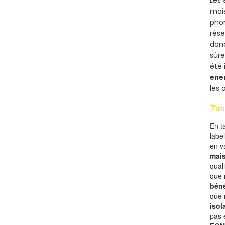
mais
phon
rés
donc
sûr
été 
ene
les 
Tan
En t
labe
en 
mai
qual
que 
béné
que 
isol
pas 