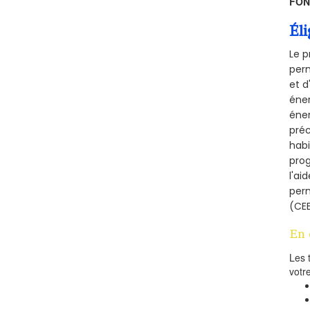
FON
Éli
Le p
perm
et d
éner
éner
préc
habi
prog
l'ai
per
(CEE
En 
Les 
votr