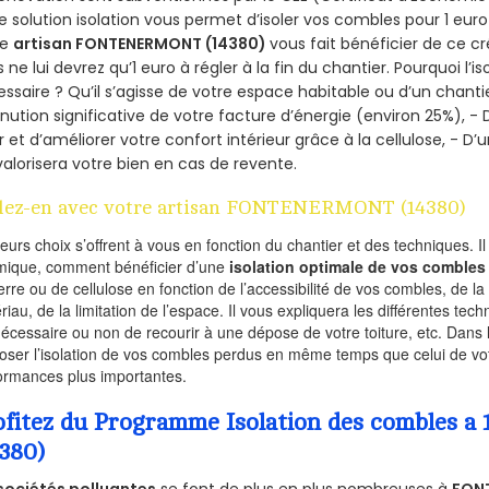
e solution isolation vous permet d’isoler vos combles pour 1 e
re
artisan FONTENERMONT (14380)
vous fait bénéficier de ce cr
 ne lui devrez qu’1 euro à régler à la fin du chantier. Pourquoi l’i
ssaire ? Qu’il s’agisse de votre espace habitable ou d’un chantie
nution significative de votre facture d’énergie (environ 25%), - 
r et d’améliorer votre confort intérieur grâce à la cellulose, -
valorisera votre bien en cas de revente.
lez-en avec votre artisan FONTENERMONT (14380)
ieurs choix s’offrent à vous en fonction du chantier et des techniques. I
mique, comment bénéficier d’une
isolation optimale de vos combles
erre ou de cellulose en fonction de l’accessibilité de vos combles, de l
riau, de la limitation de l’espace. Il vous expliquera les différentes techn
nécessaire ou non de recourir à une dépose de votre toiture, etc. Dans 
oser l’isolation de vos combles perdus en même temps que celui de vot
ormances plus importantes.
ofitez du Programme Isolation des combles
4380)
sociétés polluantes
se font de plus en plus nombreuses à
FON