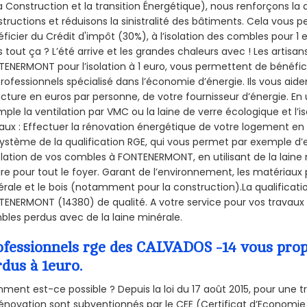
a Construction et la
transition Énergétique), nous renforçons la 
tructions et réduisons la sinistralité des bâtiments. Cela vous 
ficier du Crédit d'impôt (30%), à l’isolation des combles pour 1 eu
 tout ça ? L’été arrive et les grandes chaleurs avec ! Les artisans
ENERMONT pour l’isolation à 1 euro, vous permettent de bénéfici
rofessionnels spécialisé dans l’économie d’énergie. Ils vous aiden
acture en euros par personne, de votre fournisseur d’énergie. En u
ple la ventilation par VMC ou la laine de verre écologique et l’
aux : Effectuer la rénovation énergétique de votre logement en 
ystème de la qualification RGE, qui vous permet par exemple d’
olation de vos combles à FONTENERMONT, en utilisant de la laine
ire pour tout le foyer. Garant de l’environnement, les matériaux p
rale et le bois (notamment pour la construction).La qualificati
ENERMONT (14380) de qualité. A votre service pour vos travaux
les perdus avec de la laine minérale.
ofessionnels rge des CALVADOS -14 vous propo
rdus à 1euro.
ent est-ce possible ? Depuis la loi du 17 août 2015, pour une tr
énovation sont subventionnés par le CEE (Certificat d’Economie