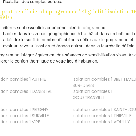
l'isolation des comptes perdus.
 peut bénéficier du programme "Eligibilité isolatio
380) ?
s critères sont essentiels pour bénéficier du programme :
habiter dans les zones géographiques h1 et h2 et dans un bâtiment d
atteindre le seuil du nombre d'habitants définis par le programme et;
avoir un revenu fiscal de référence entrant dans la fourchette définie p
rogramme intègre également des séances de sensibilisation visant à vo
iorer le confort thermique de votre lieu d'habitation.
ation combles 1
AUTHIE
Isolation combles 1
BRETTEVILL
SUR-DIVES
ation combles 1
DANESTAL
Isolation combles 1
GOUSTRANVILLE
ation combles 1
PERIGNY
Isolation combles 1
SAINT-JOU
ation combles 1
SURVILLE
Isolation combles 1
THIEVILLE
ation combles 1
VIRE
Isolation combles 1
VOUILLY