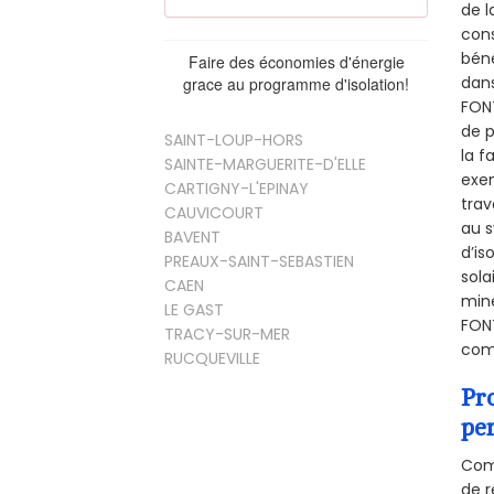
de l
cons
béné
Faire des économies d'énergie
dans
grace au programme d'isolation!
FONT
de p
SAINT-LOUP-HORS
la f
SAINTE-MARGUERITE-D'ELLE
exem
CARTIGNY-L'EPINAY
trav
CAUVICOURT
au s
BAVENT
d’is
PREAUX-SAINT-SEBASTIEN
sola
CAEN
miné
LE GAST
FONT
TRACY-SUR-MER
comb
RUCQUEVILLE
Pr
pe
Comm
de r