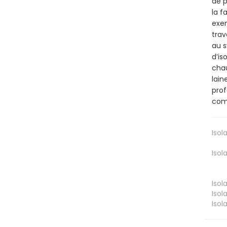
de p
la f
exem
trav
au s
d’is
chau
lain
prof
comm
Isol
Isol
Isol
Isol
Isol