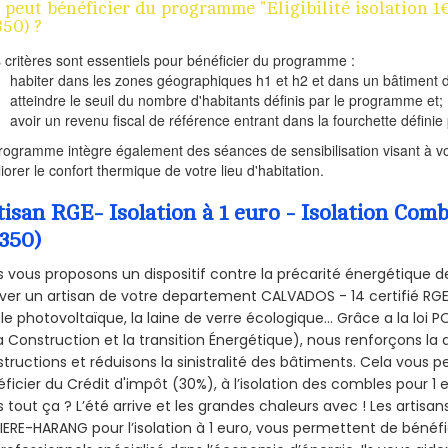
 peut bénéficier du programme "Eligibilité isolatio
350) ?
s critères sont essentiels pour bénéficier du programme :
habiter dans les zones géographiques h1 et h2 et dans un bâtiment d
atteindre le seuil du nombre d'habitants définis par le programme et;
avoir un revenu fiscal de référence entrant dans la fourchette définie p
rogramme intègre également des séances de sensibilisation visant à vo
iorer le confort thermique de votre lieu d'habitation.
tisan RGE- Isolation à 1 euro - Isolation 
4350)
 vous proposons un dispositif contre la précarité énergétique de
ver un artisan de votre departement CALVADOS - 14 certifié RGE 
le photovoltaïque, la laine de verre écologique... Grâce a la loi
a Construction et la
transition Énergétique), nous renforçons la 
tructions et réduisons la sinistralité des bâtiments. Cela vous 
ficier du Crédit d'impôt (30%), à l’isolation des combles pour 1 eu
 tout ça ? L’été arrive et les grandes chaleurs avec ! Les artisans
IERE-HARANG pour l’isolation à 1 euro, vous permettent de bénéfi