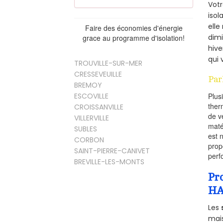
Vot
isol
elle
Faire des économies d'énergie
dimi
grace au programme d'isolation!
hive
qui 
TROUVILLE-SUR-MER
CRESSEVEUILLE
Par
BREMOY
ESCOVILLE
Plus
ther
CROISSANVILLE
de v
VILLERVILLE
maté
SUBLES
est 
CORBON
prop
SAINT-PIERRE-CANIVET
perf
BREVILLE-LES-MONTS
Pr
HA
Les
mais