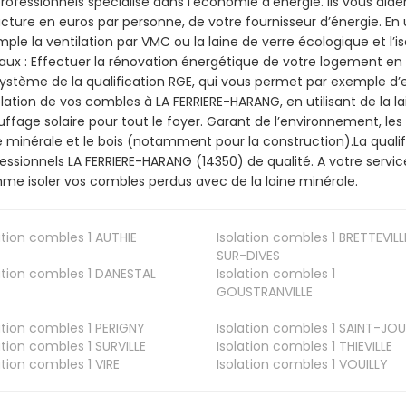
rofessionnels spécialisé dans l’économie d’énergie. Ils vous aiden
acture en euros par personne, de votre fournisseur d’énergie. En u
ple la ventilation par VMC ou la laine de verre écologique et l’
aux : Effectuer la rénovation énergétique de votre logement en 
ystème de la qualification RGE, qui vous permet par exemple d’
olation de vos combles à LA FERRIERE-HARANG, en utilisant de la l
ffage solaire pour tout le foyer. Garant de l’environnement, les 
e minérale et le bois (notamment pour la construction).La qualif
essionnels LA FERRIERE-HARANG (14350) de qualité. A votre servi
e isoler vos combles perdus avec de la laine minérale.
ation combles 1
AUTHIE
Isolation combles 1
BRETTEVILL
SUR-DIVES
ation combles 1
DANESTAL
Isolation combles 1
GOUSTRANVILLE
ation combles 1
PERIGNY
Isolation combles 1
SAINT-JOU
ation combles 1
SURVILLE
Isolation combles 1
THIEVILLE
ation combles 1
VIRE
Isolation combles 1
VOUILLY