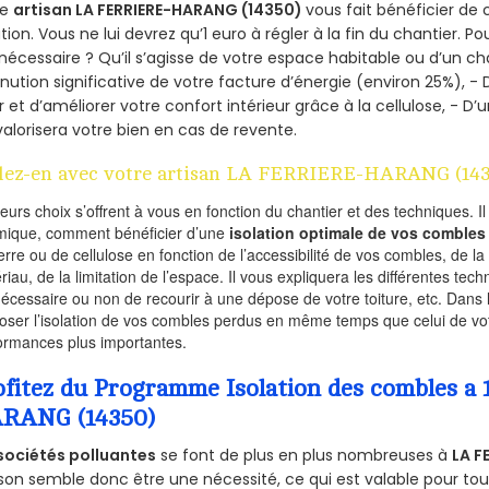
re
artisan LA FERRIERE-HARANG (14350)
vous fait bénéficier de 
ation. Vous ne lui devrez qu’1 euro à régler à la fin du chantier. Po
 nécessaire ? Qu’il s’agisse de votre espace habitable ou d’un ch
nution significative de votre facture d’énergie (environ 25%), - 
r et d’améliorer votre confort intérieur grâce à la cellulose, -
valorisera votre bien en cas de revente.
lez-en avec votre artisan LA FERRIERE-HARANG (14
ieurs choix s’offrent à vous en fonction du chantier et des techniques. I
mique, comment bénéficier d’une
isolation optimale de vos combles
erre ou de cellulose en fonction de l’accessibilité de vos combles, de l
riau, de la limitation de l’espace. Il vous expliquera les différentes techn
nécessaire ou non de recourir à une dépose de votre toiture, etc. Dans 
oser l’isolation de vos combles perdus en même temps que celui de vot
ormances plus importantes.
ofitez du Programme Isolation des combles a
RANG (14350)
sociétés polluantes
se font de plus en plus nombreuses à
LA F
on semble donc être une nécessité, ce qui est valable pour tous 