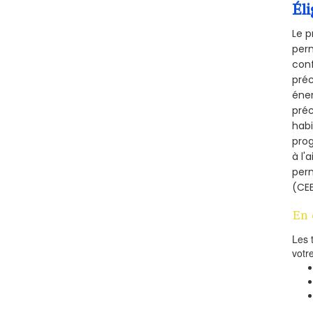
Éli
Le p
perm
conf
préc
éner
préc
habi
prog
à l'
per
(CEE
En 
Les 
votr