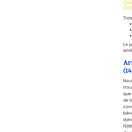
Qui
(14
Troi
Le p
amél
Ar
(1
Nous
trou
que 
de l
cons
béné
dans
FERR