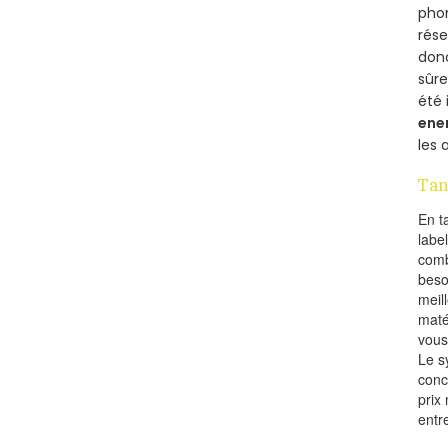
phon
rés
donc
sûr
été 
ene
les 
Tan
En t
labe
comb
beso
meil
maté
vous
Le s
conc
prix 
entr