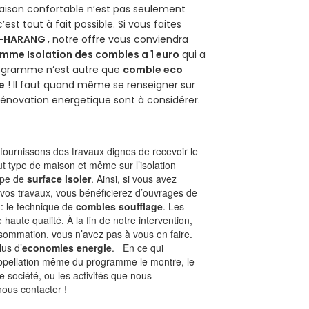
aison confortable n’est pas seulement
 c’est tout à fait possible. Si vous faites
RE-HARANG
, notre offre vous conviendra
mme Isolation des combles a 1 euro
qui a
programme n’est autre que
comble eco
e
! Il faut quand même se renseigner sur
a rénovation energetique sont à considérer.
ournissons des travaux dignes de recevoir le
ut type de maison et même sur l’isolation
type de
surface isoler
. Ainsi, si vous avez
 vos travaux, vous bénéficierez d’ouvrages de
 : le technique de
combles soufflage
. Les
 haute qualité. À la fin de notre intervention,
nsommation, vous n’avez pas à vous en faire.
lus d’
economies energie
. En ce qui
’appellation même du programme le montre, le
 société, ou les activités que nous
nous contacter !