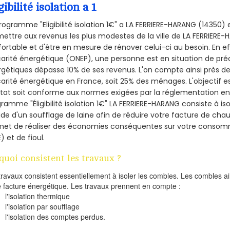
gibilité isolation a 1
rogramme "Eligibilité isolation 1€" a LA FERRIERE-HARANG (14350
ettre aux revenus les plus modestes de la ville de LA FERRIERE-
ortable et d'être en mesure de rénover celui-ci au besoin. En eff
arité énergétique (ONEP), une personne est en situation de pré
gétiques dépasse 10% de ses revenus. L'on compte ainsi près de 
arité énergétique en France, soit 25% des ménages.
L'objectif 
tat soit conforme aux normes exigées par la réglementation en 
ramme "Éligibilité isolation 1€" LA FERRIERE-HARANG consiste à is
aide d'un soufflage de laine afin de réduire votre facture de cha
met de réaliser des économies conséquentes sur votre consom
) et de fioul.
quoi consistent les travaux ?
travaux consistent essentiellement à isoler les combles. Les combles 
e facture énergétique. Les travaux prennent en compte :
l'isolation thermique
l'isolation par soufflage
l'isolation des comptes perdus.