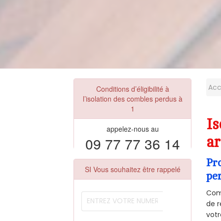
Acc
Conditions d’éligibilité à
l’isolation des combles perdus à
1
I
appelez-nous au
09 77 77 36 14
ar
Pr
SI Vous souhaitez être rappelé
pe
Comm
de r
votr