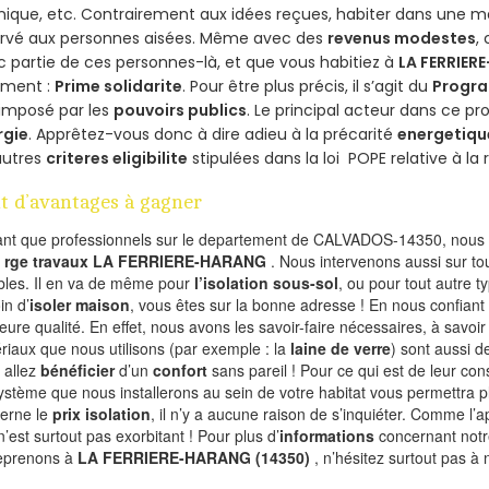
ique, etc. Contrairement aux idées reçues, habiter dans une m
ervé aux personnes aisées. Même avec des
revenus modestes
,
 partie de ces personnes-là, et que vous habitiez à
LA FERRIE
ement :
Prime solidarite
. Pour être plus précis, il s’agit du
Progra
imposé par les
pouvoirs publics
. Le principal acteur dans ce 
rgie
. Apprêtez-vous donc à dire adieu à la précarité
energetiqu
autres
criteres eligibilite
stipulées dans la loi POPE relative à l
t d’avantages à gagner
ant que professionnels sur le departement de CALVADOS-14350, nous f
l
rge travaux LA FERRIERE-HARANG
. Nous intervenons aussi sur to
les. Il en va de même pour
l’isolation sous-sol
, ou pour tout autre 
in d’
isoler maison
, vous êtes sur la bonne adresse ! En nous confiant
leure qualité. En effet, nous avons les savoir-faire nécessaires, à savoir
riaux que nous utilisons (par exemple : la
laine de verre
) sont aussi de
 allez
bénéficier
d’un
confort
sans pareil ! Pour ce qui est de leur co
ystème que nous installerons au sein de votre habitat vous permettra p
erne le
prix isolation
, il n’y a aucune raison de s’inquiéter. Comme l
n’est surtout pas exorbitant ! Pour plus d’
informations
concernant notre
eprenons à
LA FERRIERE-HARANG (14350)
, n’hésitez surtout pas à 