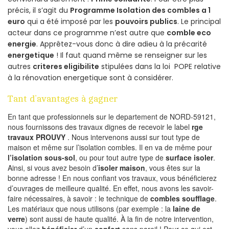
précis, il s’agit du
Programme Isolation des combles a 1
euro
qui a été imposé par les
pouvoirs publics
. Le principal
acteur dans ce programme n’est autre que
comble eco
energie
. Apprêtez-vous donc à dire adieu à la précarité
energetique
! Il faut quand même se renseigner sur les
autres
criteres eligibilite
stipulées dans la loi POPE relative
à la rénovation energetique sont à considérer.
Tant d’avantages à gagner
En tant que professionnels sur le departement de NORD-59121,
nous fournissons des travaux dignes de recevoir le label
rge
travaux PROUVY
. Nous intervenons aussi sur tout type de
maison et même sur l’isolation combles. Il en va de même pour
l’isolation sous-sol
, ou pour tout autre type de
surface isoler
.
Ainsi, si vous avez besoin d’
isoler maison
, vous êtes sur la
bonne adresse ! En nous confiant vos travaux, vous bénéficierez
d’ouvrages de meilleure qualité. En effet, nous avons les savoir-
faire nécessaires, à savoir : le technique de
combles soufflage
.
Les matériaux que nous utilisons (par exemple : la
laine de
verre
) sont aussi de haute qualité. À la fin de notre intervention,
vous allez
bénéficier
d’un
confort
sans pareil ! Pour ce qui est