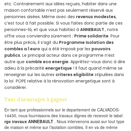
etc. Contrairement aux idées reçues, habiter dans une
maison confortable n’est pas seulement réservé aux
personnes aisées. Même avec des
revenus modestes
,
c’est tout à fait possible. Si vous faites donc partie de ces
personnes-là, et que vous habitiez à
ANNEBAULT
, notre
offre vous conviendra sûrement :
Prime solidarite
. Pour
être plus précis, il s’agit du
Programme Isolation des
combles a 1 euro
qui a été imposé par les
pouvoirs
publics
. Le principal acteur dans ce programme n’est
autre que
comble eco energie
. Apprêtez-vous donc à dire
adieu à la précarité
energetique
! Il faut quand même se
renseigner sur les autres
criteres eligibilite
stipulées dans
la loi POPE relative à la rénovation energetique sont à
considérer.
Tant d’avantages à gagner
En tant que professionnels sur le departement de CALVADOS-
14430, nous fournissons des travaux dignes de recevoir le label
rge travaux ANNEBAULT
. Nous intervenons aussi sur tout type
de maison et même sur l’isolation combles. Il en va de même