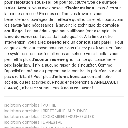
pour
l’isolation sous-sol
, ou pour tout autre type de
surface
isoler
. Ainsi, si vous avez besoin d’
isoler maison
, vous êtes sur
la bonne adresse ! En nous confiant vos travaux, vous
bénéficierez d’ouvrages de meilleure qualité. En effet, nous avons
les savoir-faire nécessaires, à savoir : le technique de
combles
soufflage
. Les matériaux que nous utilisons (par exemple : la
laine de verre
) sont aussi de haute qualité. À la fin de notre
intervention, vous allez
bénéficier
d’un
confort
sans pareil ! Pour
ce qui est de leur consommation, vous n’avez pas à vous en faire.
Le système que nous installerons au sein de votre habitat vous
permettra plus d’
economies energie
. En ce qui concerne le
prix isolation
, il n’y a aucune raison de s’inquiéter. Comme
l’appellation même du programme le montre, le prix n’est surtout
pas exorbitant ! Pour plus d’
informations
concernant notre
société, ou les activités que nous entreprenons à
ANNEBAULT
(14430)
, n’hésitez surtout pas à nous contacter !
Isolation combles 1
AUTHIE
Isolation combles 1
BRETTEVILLE-SUR-DIVES
Isolation combles 1
COLOMBIERS-SUR-SEULLES
Isolation combles 1
DANESTAL
Isolation combles 1
GOUSTRANVILLE