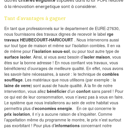
autres
criteres eligibilite
stipulées dans la loi POPE relative
à la rénovation energetique sont à considérer.
Tant d’avantages à gagner
En tant que professionnels sur le departement de EURE-27630,
nous fournissons des travaux dignes de recevoir le label
rge
travaux HEUBECOURT-HARICOURT
. Nous intervenons aussi
sur tout type de maison et même sur l’isolation combles. Il en va
de même pour
l’isolation sous-sol
, ou pour tout autre type de
surface isoler
. Ainsi, si vous avez besoin d’
isoler maison
, vous
êtes sur la bonne adresse ! En nous confiant vos travaux, vous
bénéficierez d’ouvrages de meilleure qualité. En effet, nous avons
les savoir-faire nécessaires, à savoir : le technique de
combles
soufflage
. Les matériaux que nous utilisons (par exemple : la
laine de verre
) sont aussi de haute qualité. À la fin de notre
intervention, vous allez
bénéficier
d’un
confort
sans pareil ! Pour
ce qui est de leur consommation, vous n’avez pas à vous en faire.
Le système que nous installerons au sein de votre habitat vous
permettra plus d’
economies energie
. En ce qui concerne le
prix isolation
, il n’y a aucune raison de s’inquiéter. Comme
l’appellation même du programme le montre, le prix n’est surtout
pas exorbitant ! Pour plus d’
informations
concernant notre