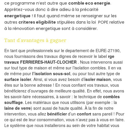
ce programme n’est autre que
comble eco energie
.
Apprêtez-vous donc à dire adieu à la précarité
energetique
! Il faut quand même se renseigner sur les
autres
criteres eligibilite
stipulées dans la loi POPE relative
à la rénovation energetique sont à considérer.
Tant d’avantages à gagner
En tant que professionnels sur le departement de EURE-27190,
nous fournissons des travaux dignes de recevoir le label
rge
travaux FERRIERES-HAUT-CLOCHER
. Nous intervenons aussi
sur tout type de maison et même sur l’isolation combles. Il en va
de même pour
l’isolation sous-sol
, ou pour tout autre type de
surface isoler
. Ainsi, si vous avez besoin d’
isoler maison
, vous
êtes sur la bonne adresse ! En nous confiant vos travaux, vous
bénéficierez d’ouvrages de meilleure qualité. En effet, nous avons
les savoir-faire nécessaires, à savoir : le technique de
combles
soufflage
. Les matériaux que nous utilisons (par exemple : la
laine de verre
) sont aussi de haute qualité. À la fin de notre
intervention, vous allez
bénéficier
d’un
confort
sans pareil ! Pour
ce qui est de leur consommation, vous n’avez pas à vous en faire.
Le système que nous installerons au sein de votre habitat vous